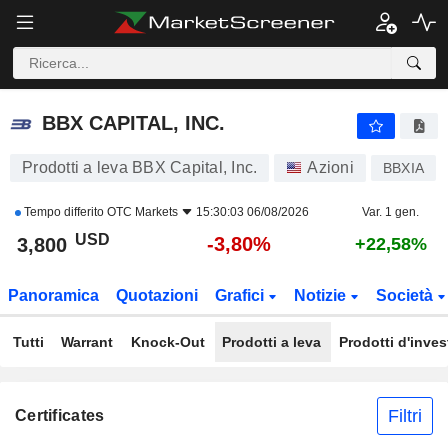
BBX CAPITAL, INC.
3,800
$
-3,80%
BBX CAPITAL, INC.
Prodotti a leva BBX Capital, Inc.
Azioni
BBXIA
Tempo differito
OTC Markets
15:30:03 06/08/2026
Var. 1 gen.
USD
-3,80%
3,800
+22,58%
Panoramica
Quotazioni
Grafici
Notizie
Società
Tutti
Warrant
Knock-Out
Prodotti a leva
Prodotti d'inve
Filtri
Certificates