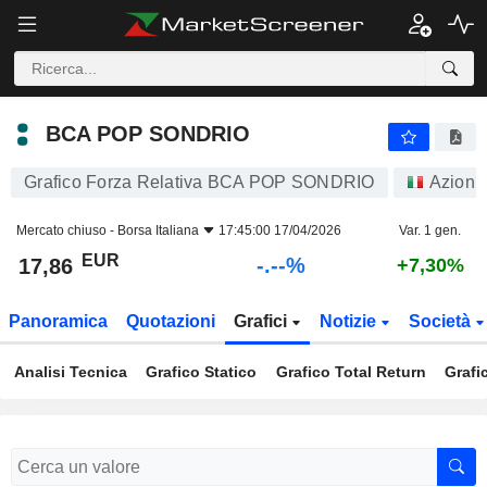
-.-
BCA POP SONDRIO
17,86
€
-
%
BCA POP SONDRIO
Grafico Forza Relativa BCA POP SONDRIO
Azioni
Mercato chiuso -
Borsa Italiana
17:45:00 17/04/2026
Var. 1 gen.
EUR
-.--%
17,86
+7,30%
Panoramica
Quotazioni
Grafici
Notizie
Società
Analisi Tecnica
Grafico Statico
Grafico Total Return
Grafi