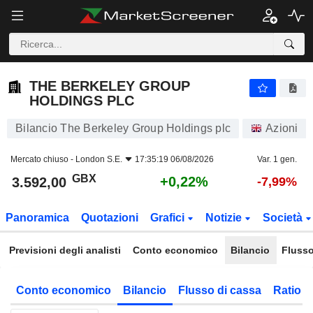
THE BERKELEY GROUP HOLDINGS PLC
3.592,00
p
+0,22%
THE BERKELEY GROUP
HOLDINGS PLC
Bilancio The Berkeley Group Holdings plc
Azioni
Mercato chiuso -
London S.E.
17:35:19 06/08/2026
Var. 1 gen.
GBX
+0,22%
3.592,00
-7,99%
Panoramica
Quotazioni
Grafici
Notizie
Società
Previsioni degli analisti
Conto economico
Bilancio
Flusso
Conto economico
Bilancio
Flusso di cassa
Ratio f