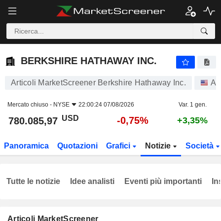
BERKSHIRE HATHAWAY INC.
780.085,97
$
-0,75%
BERKSHIRE HATHAWAY INC.
Articoli MarketScreener Berkshire Hathaway Inc.
Az
Mercato chiuso -
NYSE
22:00:24 07/08/2026
Var. 1 gen.
USD
-0,75%
780.085,97
+3,35%
Panoramica
Quotazioni
Grafici
Notizie
Società
Tutte le notizie
Idee analisti
Eventi più importanti
In
Articoli MarketScreener