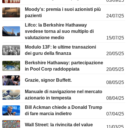
03/09/25
Moody's: premia i suoi azionisti più
pazienti
24/07/25
Lifco: la Berkshire Hathaway
svedese torna al suo multiplo di
valutazione medio
15/07/25
Modulo 13F: le ultime transazioni
dei guru della finanza
20/05/25
Berkshire Hathaway: partecipazione
in Pool Corp raddoppiata
20/05/25
Grazie, signor Buffett.
08/05/25
Manuale di navigazione nel mercato
azionario in tempesta
08/04/25
Bill Ackman chiede a Donald Trump
di fare marcia indietro
07/04/25
Wall Street: la rivincita del value
11/03/25