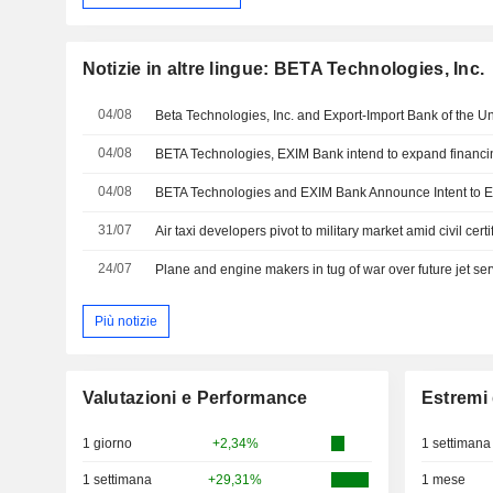
Notizie in altre lingue: BETA Technologies, Inc.
04/08
04/08
04/08
31/07
Air taxi developers pivot to military market amid civil cert
24/07
Plane and engine makers in tug of war over future jet serv
Più notizie
Valutazioni e Performance
Estremi 
1 giorno
+2,34%
1 settimana
1 settimana
+29,31%
1 mese