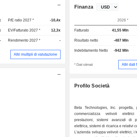
Finanza
x
P/E ratio 2027 *
-10,4x
2026 *
x
EV/Fatturato 2027 *
12,3x
Fatturato
41,55 Mln
-
Rendimento 2027 *
-
Risultato netto
-487 Mln
Indebitamento Netto
-942 Mln
Altri multipli di valutazione
Altri dati
* Dati stimati
Profilo Società
Beta Technologies, Inc. progetta,
commercializza velivoli elettri
prestazioni, sistemi avanzati di p
elettrica, sistemi di ricarica e relativi
L'azienda sviluppa velivoli elettrici, i 