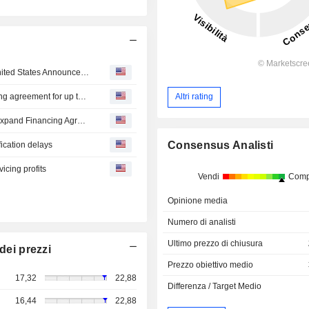
Beta Technologies, Inc. and Export-Import Bank of the United States Announce Intent to Expand Financing Agreement for Up to $1 Billion to Fuel U.S. Aerospace Manufacturing Growth
BETA Technologies, EXIM Bank intend to expand financing agreement for up to $1 billion
Altri rating
BETA Technologies and EXIM Bank Announce Intent to Expand Financing Agreement for Up to $1 Billion to Fuel U.S. Aerospace Manufacturing Growth
Consensus Analisti
ification delays
icing profits
Vendi
Comp
Opinione media
Numero di analisti
Ultimo prezzo di chiusura
dei prezzi
Prezzo obiettivo medio
17,32
22,88
Differenza / Target Medio
16,44
22,88