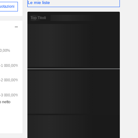
Le mie liste
uotazioni
Top Titoli