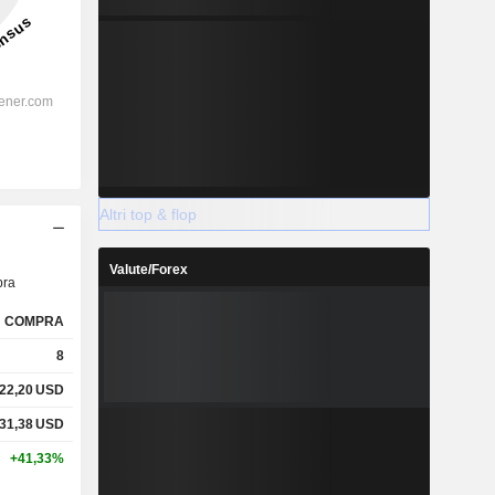
Altri top & flop
Valute/Forex
ra
COMPRA
8
22,20
USD
31,38
USD
+41,33%