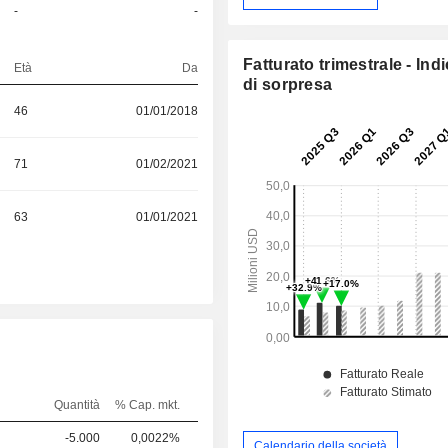
-
-
S
Fatturato trimestrale - Ind
Età
Da
di sorpresa
46
01/01/2018
71
01/02/2021
63
01/01/2021
Quantità
% Cap. mkt.
-5.000
0,0022%
Calendario della società