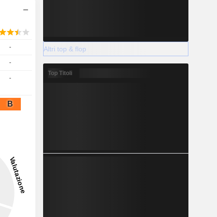
-
Altri top & flop
-
Top Titoli
-
B