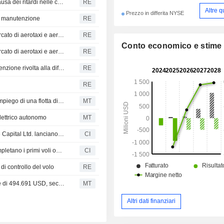
I produttori di taxi volanti puntano al mercato militare a causa dei ritardi nelle certificazioni civili
RE
Altre q
Prezzo in differita NYSE
ella manutenzione
RE
Gli Stati Uniti puntano ad accelerare l'immissione sul mercato di aerotaxi e aerei supersonici
RE
Conto economico e stime
Gli Stati Uniti puntano ad accelerare l'immissione sul mercato di aerotaxi e aerei supersonici
RE
Farnborough apre con gli ordini di Boeing e Airbus e l'attenzione rivolta alla difesa aerea
RE
RE
Beta Technologies e Loganair firmano un accordo per l'impiego di una flotta di aerei elettrici
MT
lettrico autonomo
MT
Archer Aviation Inc., BETA Technologies Inc. e Macquarie Capital Ltd. lanciano l'America's Consortium for Electric Skyways per portare la ricarica interoperabile in oltre 250 siti aeronautici negli Stati Uniti entro il 2030
CI
BETA Technologies, Inc. e la Multistate Collaborative completano i primi voli operativi del programma pilota di integrazione eVTOL del Dipartimento dei Trasporti e della FAA degli Stati Uniti
CI
di controllo del volo
RE
Beta Technologies: un insider vende azioni per un valore di 494.691 USD, secondo un recente documento della SEC
MT
Altri dati finanziari