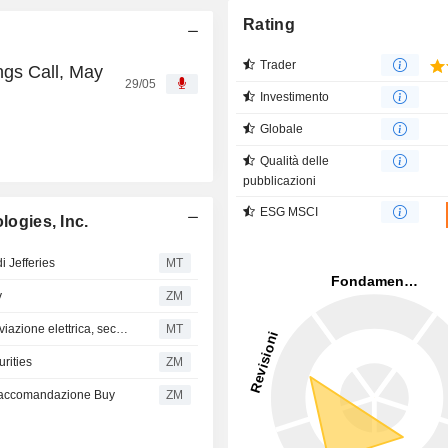
Rating
Trader
ngs Call, May
29/05
Investimento
Globale
Qualità delle
pubblicazioni
ESG MSCI
logies, Inc.
i Jefferies
MT
y
ZM
Beta Technologies pronta a diventare protagonista dell'aviazione elettrica, secondo BofA
MT
urities
ZM
a raccomandazione Buy
ZM