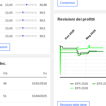
Consensus
so
13,43
30,88
13,43
39,5
Revisioni dei profitti
13,43
39,5
13,43
39,5
13,43
39,5
azioni
Inc.
Età
Da
46
01/01/2018
51
01/04/2025
Revisioni delle stime