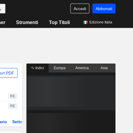
Accedi
Abbonati
ner
Strumenti
Top Titoli
Edizione Italia
Indici
Europa
America
Asia
ort PDF
RE
RE
ario
Settore
Derivati