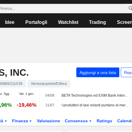
Idee
Portafogli
Watchlist
Trading
Scree
, INC.
Aggiungi a una lista
Rep
S0869211039
Aereospaziale/Difesa
az. 5gg
Var. 1 gen.
04/08
BETA Technologies ed EXIM Bank intendono ampliare l'accordo di finanziamento fino a 1 Mrd USD
,96%
-19,46%
31/07
I produttori di taxi volanti puntano al mercato militare a causa dei ritardi nelle certificazioni civili
tà
Finanza
Valutazione
Consensus
Ratings
Calend