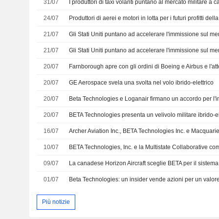
31/07
24/07
Produttori di aerei e motori in lotta per i futuri profitti d
21/07
21/07
20/07
20/07
GE Aerospace svela una svolta nel volo ibrido-elettrico
20/07
20/07
BETA Technologies presenta un velivolo militare ibrido-e
16/07
10/07
09/07
La canadese Horizon Aircraft sceglie BETA per il sistema 
01/07
Più notizie