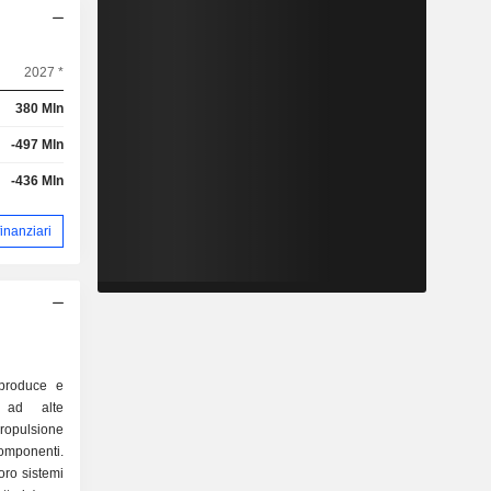
2027 *
380 Mln
-497 Mln
-436 Mln
 finanziari
 produce e
ci ad alte
ropulsione
 componenti.
loro sistemi