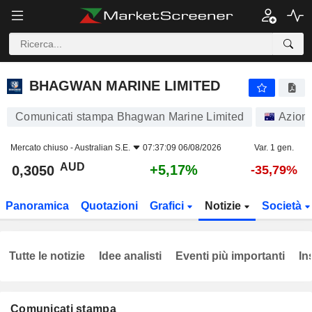
BHAGWAN MARINE LIMITED
0,3050
$
+5,17%
BHAGWAN MARINE LIMITED
Comunicati stampa Bhagwan Marine Limited
Azioni
Mercato chiuso -
Australian S.E.
07:37:09 06/08/2026
Var. 1 gen.
AUD
+5,17%
0,3050
-35,79%
Panoramica
Quotazioni
Grafici
Notizie
Società
Tutte le notizie
Idee analisti
Eventi più importanti
In
Comunicati stampa