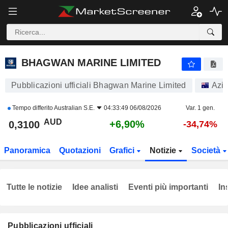
BHAGWAN MARINE LIMITED
0,3100
$
+6,90%
BHAGWAN MARINE LIMITED
Pubblicazioni ufficiali Bhagwan Marine Limited
Azio
Tempo differito
Australian S.E.
04:33:49 06/08/2026
Var. 1 gen.
AUD
+6,90%
0,3100
-34,74%
Panoramica
Quotazioni
Grafici
Notizie
Società
Tutte le notizie
Idee analisti
Eventi più importanti
In
Pubblicazioni ufficiali