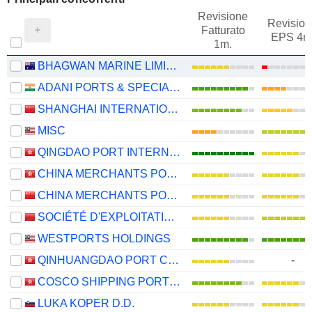
Revisione
Revision
Fatturato
EPS 4m
1m.
BHAGWAN MARINE LIMITED
ADANI PORTS & SPECIAL ECONOMIC ZONE LIMITED
SHANGHAI INTERNATIONAL PORT (GROUP) CO., LTD.
MISC
QINGDAO PORT INTERNATIONAL CO., LTD.
CHINA MERCHANTS PORT HOLDINGS COMPANY LIMITED
CHINA MERCHANTS PORT GROUP CO., LTD.
SOCIÉTÉ D'EXPLOITATION DES PORTS
WESTPORTS HOLDINGS
QINHUANGDAO PORT CO., LTD.
-
COSCO SHIPPING PORTS LIMITED
LUKA KOPER D.D.