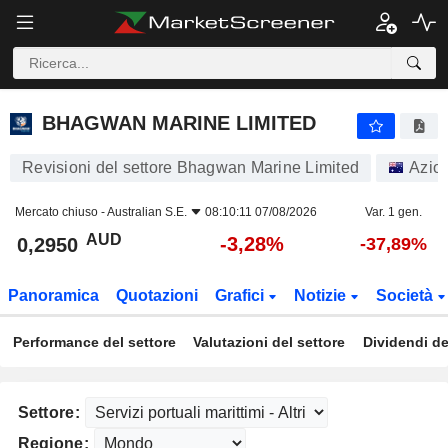
BHAGWAN MARINE LIMITED
0,2950
$
-3,28%
BHAGWAN MARINE LIMITED
Revisioni del settore Bhagwan Marine Limited
Azion
Mercato chiuso -
Australian S.E.
08:10:11 07/08/2026
Var. 1 gen.
AUD
-3,28%
0,2950
-37,89%
Panoramica
Quotazioni
Grafici
Notizie
Società
Performance del settore
Valutazioni del settore
Dividendi de
Settore:
Regione: