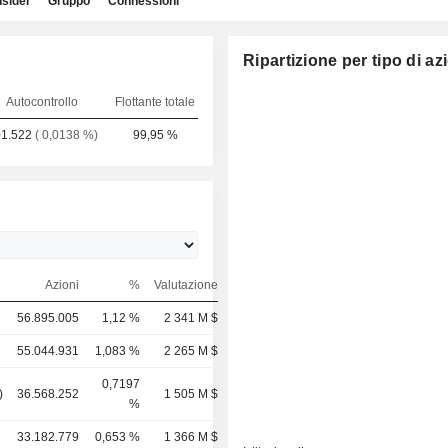
nsider
Gruppo
Connessioni
Ripartizione per tipo di az
Autocontrollo
Flottante totale
1.522
( 0,0138 %)
99,95 %
Azioni
%
Valutazione
56.895.005
1,12 %
2 341 M $
55.044.931
1,083 %
2 265 M $
0,7197
)
36.568.252
1 505 M $
%
33.182.779
0,653 %
1 366 M $