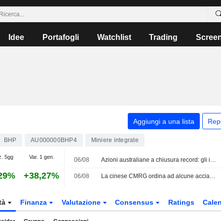
Idee
Portafogli
Watchlist
Trading
Scree
Aggiungi a una lista
Rep
BHP
AU000000BHP4
Miniere integrate
z. 5gg
Var. 1 gen.
06/08
Azioni australiane a chiusura record: gli investitori cercano rifugio dalla volatilità dell'IA
29%
+38,27%
06/08
La cinese CMRG ordina ad alcune acciaierie di interrompere le trattative con Rio Tinto, secondo fonti interne
tà
Finanza
Valutazione
Consensus
Ratings
Calen