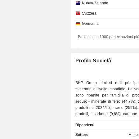
Nuova-Zelanda
Svizzera
Germania
Individui
Basato sulle 1000 partecipazioni più
Lussemburgo
Singapore
Profilo Società
Italia
Norvegia
BHP Group Limited è il principa
Danimarca
minerario a livello mondiale. Le ve
sono ripartite per famiglia di pro
segue: - minerale di ferro (44,7%): 262.981 Kt
prodotti nel 2024/25; - rame (259%): 2.016,7 Kt
prodotti; - carbone (9,8%): carbone energetico
(15.036 Kt prodotti) e carbone me
Dipendenti
(18.010 Kt); - altro (1,5%). Le vendite nette sono
distribuite geograficamente co
Settore
Minier
Australia (5%), Cina (62,6%), Giapp