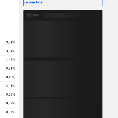
Le mie liste
Top Titoli
3,81%
3,34%
1,43%
0,21%
0,19%
0,11%
0,09%
0,07%
0,07%