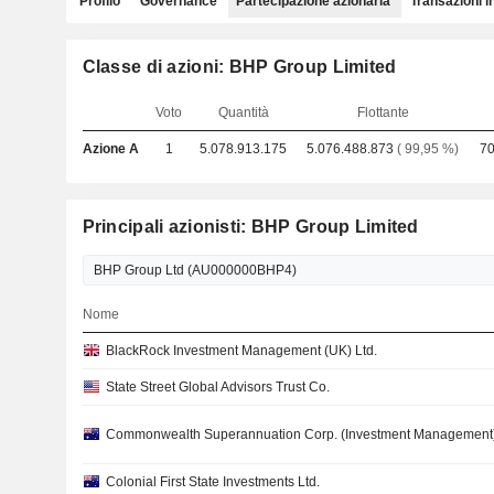
Profilo
Governance
Partecipazione azionaria
Transazioni i
Classe di azioni: BHP Group Limited
Voto
Quantità
Flottante
Azione A
1
5.078.913.175
5.076.488.873
( 99,95 %)
70
Principali azionisti: BHP Group Limited
Nome
BlackRock Investment Management (UK) Ltd.
State Street Global Advisors Trust Co.
Commonwealth Superannuation Corp. (Investment Management
Colonial First State Investments Ltd.