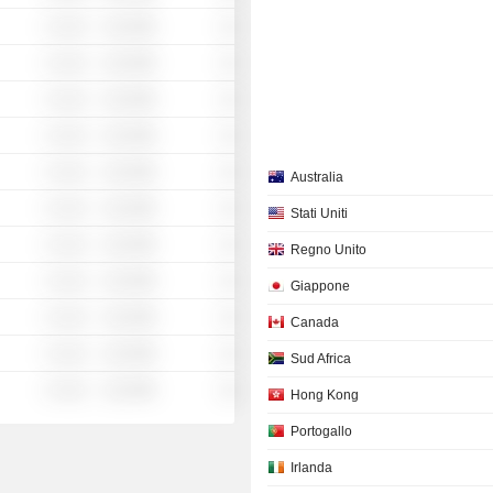
░ ░░░
░░░░%
░░
░ ░░░
░░░░%
░░
░ ░░░
░░░░%
░░
░ ░░░
░░░░%
░░
░ ░░░
░░░░%
░░
Australia
░ ░░░
░░░░%
░░
Stati Uniti
░ ░░░
░░░░%
░░
Regno Unito
░ ░░░
░░░░%
░░
Giappone
░ ░░░
░░░░%
░░
Canada
░ ░░░
░░░░%
░░
Sud Africa
░ ░░░
░░░░%
░░
Hong Kong
Portogallo
Irlanda