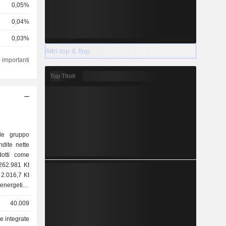
0,05%
0,04%
0,03%
Altri top & flop
0,03%
 importanti
0,02%
Top Titoli
0,02%
0,01%
0,01%
le gruppo
0,01%
ndite nette
dotti come
tallurgico
40.009
me segue:
e integrate
one (8,1%),