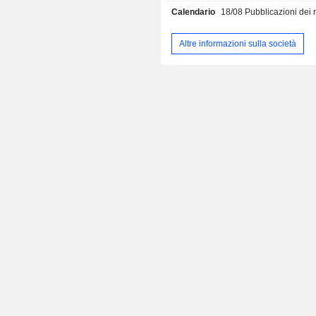
Calendario
18/08
Pubblicazioni dei risultati -
Corea del Sud (5,2%), India (5,2%), A
Nord America (4,4%), Europa (2,
America (0,8%).
Altre informazioni sulla società