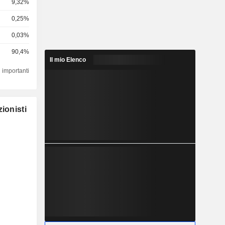
9,32%
0,25%
0,03%
90,4%
Il mio Elenco
 importanti
ionisti