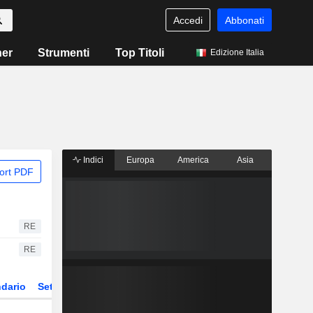
Accedi
Abbonati
ner
Strumenti
Top Titoli
Edizione Italia
Indici
Europa
America
Asia
ort PDF
RE
RE
dario
Settore
Derivati
ETF