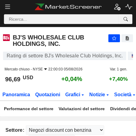
BJ'S WHOLESALE CLUB HOLDINGS, INC.
96,69
$
+0,04%
BJ'S WHOLESALE CLUB
HOLDINGS, INC.
Rating di settore BJ's Wholesale Club Holdings, Inc.
Mercato chiuso -
NYSE
22:00:03 05/08/2026
Var. 1 gen.
USD
+0,04%
96,69
+7,40%
Panoramica
Quotazioni
Grafici
Notizie
Società
Performance del settore
Valutazioni del settore
Dividendi de
Settore: