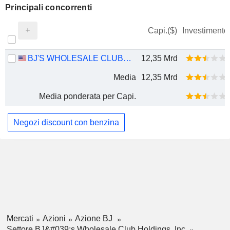
Principali concorrenti
Capi.($)
Investimento
BJ'S WHOLESALE CLUB HOLDINGS, INC.
12,35 Mrd
Media
12,35 Mrd
Media ponderata per Capi.
Negozi discount con benzina
Mercati
Azioni
Azione BJ
Settore BJ&#039;s Wholesale Club Holdings, Inc.