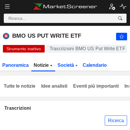
-.-
BMO US PUT WRITE ETF
15,25
$
-
%
BMO US PUT WRITE ETF
Trascrizioni BMO US Put Write ETF
Strumento inattivo
Panoramica
Notizie
Società
Calendario
Tutte le notizie
Idee analisti
Eventi più importanti
In
Trascrizioni
Ricerca