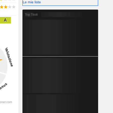
Le mie liste
Top Titoli
A