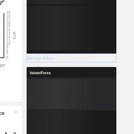
Altri top & flop
Valute/Forex
ice