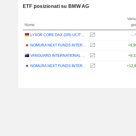
ETF posizionati su BMW AG
Varia
Nome
ge
LYXOR CORE DAX (DR) UCITS ETF - EUR
-.-
NOMURA NEXT FUNDS INTERNATIONAL EQUITY MSCI-KOKUSAI (YEN-HEDGED) ETF - JPY
+9,
VANGUARD INTERNATIONAL EQUITY INDEX FUNDS - VANGUARD FTSE ALL-WORLD EX-US ETF
+9,
NOMURA NEXT FUNDS INTERNATIONAL EQUITY MSCI-KOKUSAI (UNHEDGED) ETF - JPY
+12,