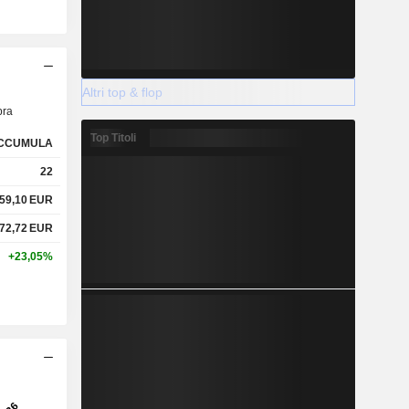
Altri top & flop
ra
Top Titoli
CCUMULA
22
59,10
EUR
72,72
EUR
+23,05%