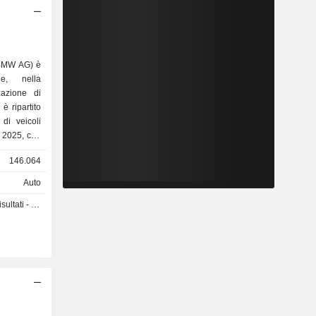
(BMW AG) è
ne, nella
zazione di
 è ripartito
l 2025, con
39), MINI
146.064
Auto
ilindrata
ti - Q3 2026
.563 unità
in tutto il
Germania
,6%), Asia
he (3,8%) e