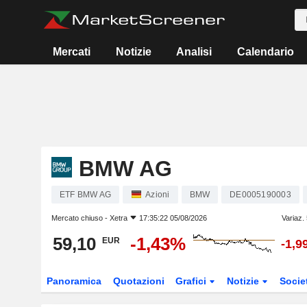
Mercati
Notizie
Analisi
Calendario
BMW AG
ETF BMW AG
Azioni
BMW
DE0005190003
Mercato chiuso -
Xetra
17:35:22 05/08/2026
Variaz.
59,10
-1,43%
EUR
-1,9
Panoramica
Quotazioni
Grafici
Notizie
Socie