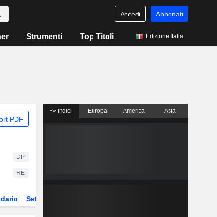
Accedi
Abbonati
ner
Strumenti
Top Titoli
Edizione Italia
Indici
Europa
America
Asia
ort PDF
DP
RE
dario
Settore
Derivati
ETF