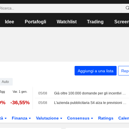
Idee
Portafogli
Watchlist
Trading
Scree
Aggiungi a una lista
Rep
Auto
 5gg
Var. 1 gen.
05/08
Già oltre 100.000 domande per gli incentivi alle auto elettriche
9%
-36,55%
05/08
L'azienda pubblicitaria S4 alza le previsioni sui margini dopo che i tagli ai costi hanno spinto l'utile a livelli record
tà
Finanza
Valutazione
Consensus
Ratings
Calen