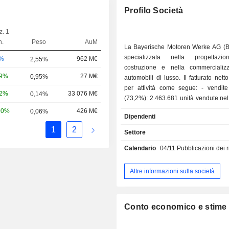
Profilo Società
z. 1
n.
Peso
AuM
La Bayerische Motoren Werke AG 
specializzata nella progettazio
-%
962 M€
2,55%
costruzione e nella commercializ
99%
27 M€
0,95%
automobili di lusso. Il fatturato netto
per attività come segue: - vendite di veicoli
32%
33 076 M€
0,14%
(73,2%): 2.463.681 unità vendute ne
i seguenti marchi: BMW (2.169.7
90%
426 M€
0,06%
Dipendenti
(288.278) e Rolls-Royce (5.664); - servizi di
1
2
finanziamento delle vendite (24,8%); - vendita di
Settore
motocicli (2%): motocicli con c
Calendario
04/11
Pubblicazioni dei risulta
compresa tra 650 e 1.200 cm³ (202
vendute con il marchio BMW). Alla fine del 2025,
il gruppo contava 33 siti produttivi 
Altre informazioni sulla società
mondo. Il fatturato netto è distribuito
geograficamente come segue: 
(13,9%), Europa (30,8%), Cina (18
Conto economico e stime
(10,3%), Stati Uniti (20,2%), Americ
altri (2,4%).