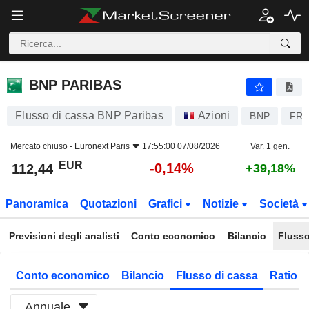
BNP PARIBAS
112,44
€
-0,14%
BNP PARIBAS
Flusso di cassa BNP Paribas
Azioni
BNP
FR0
Mercato chiuso -
Euronext Paris
17:55:00 07/08/2026
Var. 1 gen.
EUR
-0,14%
112,44
+39,18%
Panoramica
Quotazioni
Grafici
Notizie
Società
Previsioni degli analisti
Conto economico
Bilancio
Flusso
Conto economico
Bilancio
Flusso di cassa
Ratio f
Annuale