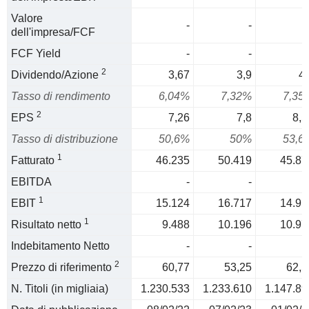
Valore
-
-
dell'impresa/FCF
FCF Yield
-
-
2
Dividendo/Azione
3,67
3,9
4,
Tasso di rendimento
6,04%
7,32%
7,35
2
EPS
7,26
7,8
8,5
Tasso di distribuzione
50,6%
50%
53,6
1
Fatturato
46.235
50.419
45.87
EBITDA
-
-
1
EBIT
15.124
16.717
14.91
1
Risultato netto
9.488
10.196
10.97
Indebitamento Netto
-
-
2
Prezzo di riferimento
60,77
53,25
62,5
N. Titoli (in migliaia)
1.230.533
1.233.610
1.147.89