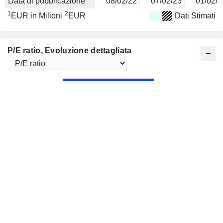
Data di pubblicazione
08/02/22
07/02/23
01/02/2
1
2
EUR in Milioni
EUR
Dati Stimati
P/E ratio
, Evoluzione dettagliata