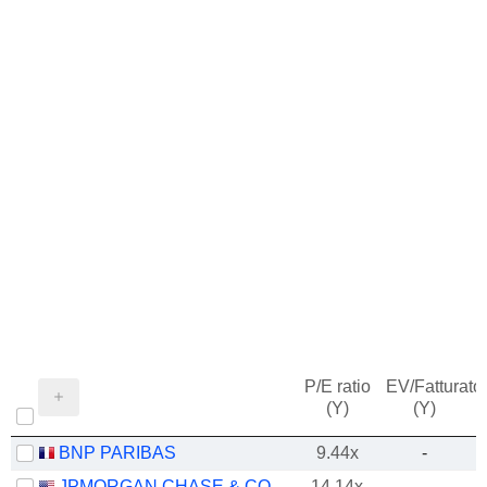
P/E ratio
EV/Fatturato
(Y)
(Y)
BNP PARIBAS
9.44x
-
JPMORGAN CHASE & CO.
14.14x
-