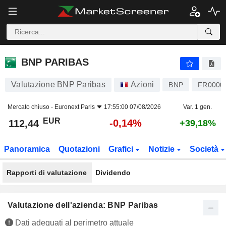
BNP PARIBAS
112,44
€
-0,14%
BNP PARIBAS
Valutazione BNP Paribas
Azioni
BNP
FR0000
Mercato chiuso -
Euronext Paris
17:55:00 07/08/2026
Var. 1 gen.
EUR
-0,14%
112,44
+39,18%
Panoramica
Quotazioni
Grafici
Notizie
Società
Rapporti di valutazione
Dividendo
Valutazione dell'azienda: BNP Paribas
Dati adeguati al perimetro attuale