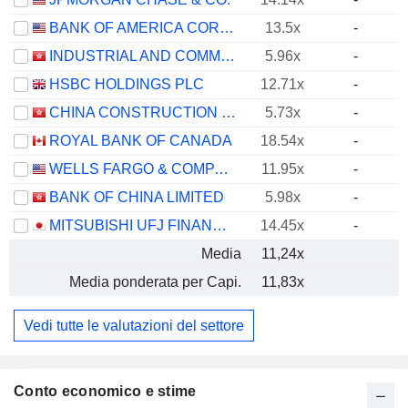
BANK OF AMERICA CORPORATION
13.5x
-
INDUSTRIAL AND COMMERCIAL BANK OF CHINA LIMITED
5.96x
-
HSBC HOLDINGS PLC
12.71x
-
CHINA CONSTRUCTION BANK CORPORATION
5.73x
-
ROYAL BANK OF CANADA
18.54x
-
WELLS FARGO & COMPANY
11.95x
-
BANK OF CHINA LIMITED
5.98x
-
MITSUBISHI UFJ FINANCIAL GROUP, INC.
14.45x
-
Media
11,24x
Media ponderata per Capi.
11,83x
Vedi tutte le valutazioni del settore
Conto economico e stime