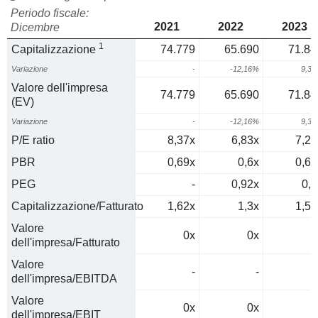
Periodo fiscale:
2021
2022
2023
Dicembre
1
Capitalizzazione
74.779
65.690
71.84
Variazione
-
-12,16%
9,3
Valore dell'impresa
74.779
65.690
71.84
(EV)
Variazione
-
-12,16%
9,3
P/E ratio
8,37x
6,83x
7,29
PBR
0,69x
0,6x
0,65
PEG
-
0,92x
0,7
Capitalizzazione/Fatturato
1,62x
1,3x
1,57
Valore
0x
0x
0
dell'impresa/Fatturato
Valore
-
-
dell'impresa/EBITDA
Valore
0x
0x
0
dell'impresa/EBIT