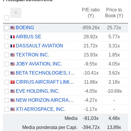
P/E ratio
Price to
(Y)
Book (Y)
BOEING
-959.26x
25.72x
AIRBUS SE
28.92x
5.77x
DASSAULT AVIATION
21.72x
3.31x
TEXTRON INC.
15.93x
1.85x
JOBY AVIATION, INC.
-9.55x
4.05x
BETA TECHNOLOGIES, INC.
-10.41x
3.62x
CIRRUS AIRCRAFT LIMITED
11.86x
2.18x
EVE HOLDING, INC.
-4.05x
-10.69x
NEW HORIZON AIRCRAFT LTD.
-4.27x
-
XTI AEROSPACE, INC.
-1.17x
-
Media
-91,03x
4,48x
Media ponderata per Capi.
-394,72x
13,89x