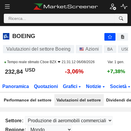
BOEING
232,84
$
-3,06%
BOEING
Valutazioni del settore Boeing
Azioni
BA
US0
Tempo reale stimato
Cboe BZX
21:31:12 06/08/2026
Var. 1 gen.
USD
-3,06%
232,84
+7,38%
Panoramica
Quotazioni
Grafici
Notizie
Società
Performance del settore
Valutazioni del settore
Dividendi de
Settore:
Regione: