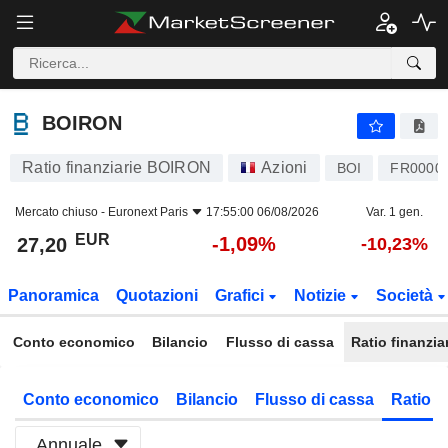
BOIRON
27,20
€
-1,09%
BOIRON
Ratio finanziarie BOIRON
Azioni
BOI
FR0000
Mercato chiuso -
Euronext Paris
17:55:00 06/08/2026
Var. 1 gen.
EUR
-1,09%
27,20
-10,23%
Panoramica
Quotazioni
Grafici
Notizie
Società
Conto economico
Bilancio
Flusso di cassa
Ratio finanzia
Conto economico
Bilancio
Flusso di cassa
Ratio f
Annuale