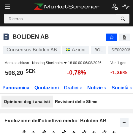
BOLIDEN AB
508,20
kr
-0,78%
BOLIDEN AB
Consensus Boliden AB
Azioni
BOL
SE002005
Mercato chiuso -
Nasdaq Stockholm
18:00:00 06/08/2026
Var. 1 gen.
SEK
-0,78%
508,20
-1,36%
Panoramica
Quotazioni
Grafici
Notizie
Società
Opinione degli analisti
Revisioni delle Stime
Evoluzione dell'obiettivo medio: Boliden AB