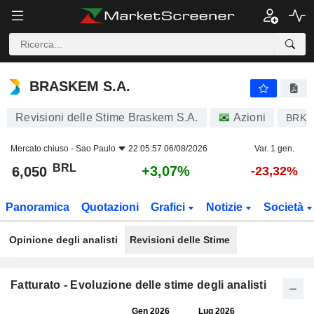
BRASKEM S.A.
6,050
R$
+3,07%
BRASKEM S.A.
Revisioni delle Stime Braskem S.A.
Azioni
BRKM
Mercato chiuso -
Sao Paulo
22:05:57 06/08/2026
Var. 1 gen.
BRL
+3,07%
6,050
-23,32%
Panoramica
Quotazioni
Grafici
Notizie
Società
Opinione degli analisti
Revisioni delle Stime
Fatturato - Evoluzione delle stime degli analisti