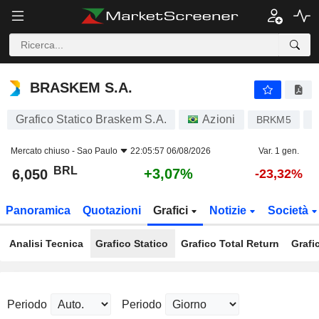
BRASKEM S.A.
6,050
R$
+3,07%
BRASKEM S.A.
Grafico Statico Braskem S.A.
Azioni
BRKM5
B
Mercato chiuso -
Sao Paulo
22:05:57 06/08/2026
Var. 1 gen.
BRL
+3,07%
6,050
-23,32%
Panoramica
Quotazioni
Grafici
Notizie
Società
Analisi Tecnica
Grafico Statico
Grafico Total Return
Grafi
Periodo
Periodo