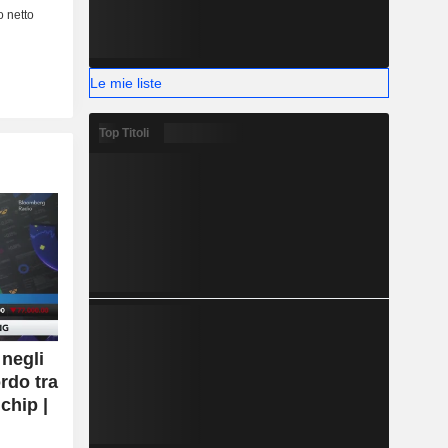
Le mie liste
Top Titoli
negli
rdo tra
chip |