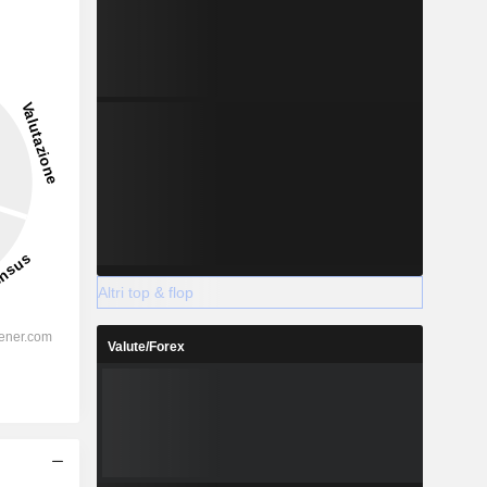
Altri top & flop
Valute/Forex