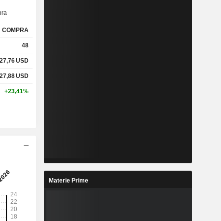
ra
COMPRA
48
27,76
USD
27,88
USD
+23,41%
Materie Prime