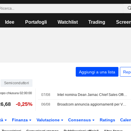
Idee
Portafogli
Watchlist
Trading
Scree
Aggiungi a una lista
Rep
Semiconduttori
opo chiusura
02:00:00
07/08
Intel nomina Dean Jarnac Chief Sales Officer
6,68
-0,25%
06/08
Broadcom annuncia aggiornamenti per VMware vDefend e Avi Load Balancer
tà
Finanza
Valutazione
Consensus
Ratings
Calen