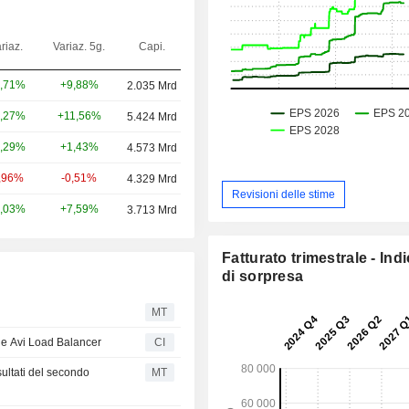
riaz.
Variaz. 5g.
Capi.
+9,88%
,71%
2.035 Mrd
+11,56%
,27%
5.424 Mrd
+1,43%
,29%
4.573 Mrd
-0,51%
,96%
4.329 Mrd
Revisioni delle stime
+7,59%
,03%
3.713 Mrd
Fatturato trimestrale - Ind
di sorpresa
MT
e Avi Load Balancer
CI
ultati del secondo
MT