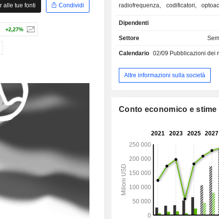
alle tue fonti
Condividi
radiofrequenza, codificatori, optoac
trasmettitori e ricevitori in fibra otti
Dipendenti
fatturato netto è ripartito per m
+2,27%
semiconduttori (57,7%) e infrastruttu
Settore
Semi
Le vendite nette sono dis
Calendario
02/09
Pubblicazioni dei risulta
geograficamente come segue: 
(29,6%), Asia/Pacifico (56,2%) ed E
Oriente/Africa (14,2%).
Altre informazioni sulla società
Conto economico e stime