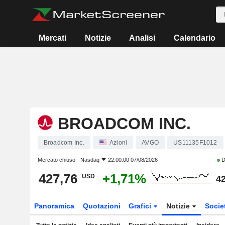
Mercati
Notizie
Analisi
Calendario
BROADCOM INC.
Broadcom Inc.
Azioni
AVGO
US11135F1012
Mercato chiuso -
Nasdaq
22:00:00 07/08/2026
D
427,76
+1,71%
USD
42
Panoramica
Quotazioni
Grafici
Notizie
Socie