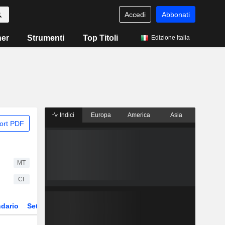
Accedi
Abbonati
ner
Strumenti
Top Titoli
Edizione Italia
Indici
Europa
America
Asia
ort PDF
MT
CI
dario
Settore
Derivati
ETF