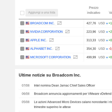
Prezzo
Aggiungi a una lista
indicativo
Va
BROADCOM INC.
427,76
USD
+1
NVIDIA CORPORATION
223,96
USD
+2
APPLE INC.
313,33
USD
+0
ALPHABET INC.
354,30
USD
-0
MICROSOFT CORPORATION
499,99
USD
+0
Ultime notizie su Broadcom Inc.
07/08
Intel nomina Dean Jarnac Chief Sales Officer
06/08
Broadcom annuncia aggiornamenti per VMware vDefend 
05/08
Le azioni Advanced Micro Devices calano nonostante i ris
trimestre superino le attese