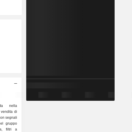
ta nella
 vendita di
con segnali
 del gruppo
, filtri a