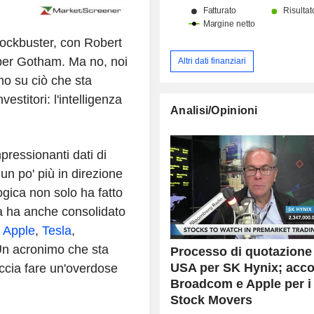
blockbuster, con Robert
 per Gotham. Ma no, noi
Altri dati finanziari
mo su ciò che sta
estitori: l'intelligenza
Analisi/Opinioni
pressionanti dati di
un po' più in direzione
ogica non solo ha fatto
ma ha anche consolidato
,
Apple
,
Tesla
,
Un acronimo che sta
Processo di quotazione 
USA per SK Hynix; acco
ccia fare un'overdose
Broadcom e Apple per i 
Stock Movers