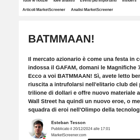
Tutte le notizie
Idee analisti
Eventi più importanti
Insiders
Articoli MarketScreener
Analisi MarketScreener
BATMMAAN!
Il mercato azionario è come una festa in 
indossa il GAFAM, domani le Magnifiche
Ecco a voi BATMMAAN! Sì, avete letto be
riuscita a intrufolarsi nell'elitario club d
trilione di dollari e offre nuovo materiale 
Wall Street ha quindi un nuovo eroe, o meg
squadra di eroi nell'Olimpo della tecnolog
Esteban Tesson
Pubblicato il 20/12/2024 alle 17:01
MarketScreener.com