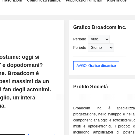
Trascrizioni
Comunicati stampa
Pubblicazioni ufficiali
Altre lingue
Grafico Broadcom Inc.
Periodo
Periodo
costume: oggi si
 7 e dopodomani?
AVGO: Grafico dinamico
ne. Broadcom è
ei pesi massimi da un
Profilo Società
ai fan degli acronimi.
lio, un'intera
ia.
Broadcom Inc. è specializza
progettazione, nello sviluppo e nella
componenti analogici e sottosistemi, 
misti e optoelettronici. I prodotti
includono amplificatori di potenza