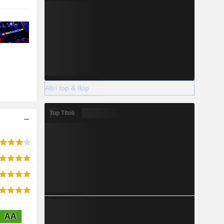
Altri top & flop
Top Titoli
AA