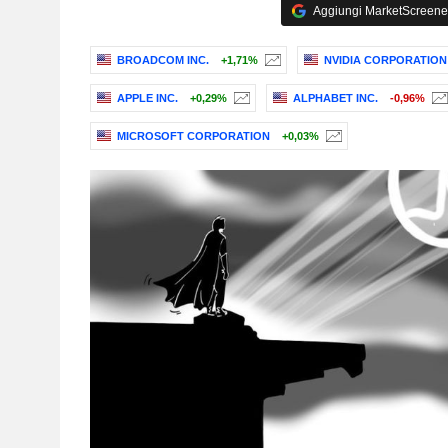
Aggiungi MarketScreener 
BROADCOM INC.
+1,71%
NVIDIA CORPORATION
APPLE INC.
+0,29%
ALPHABET INC.
-0,96%
MICROSOFT CORPORATION
+0,03%