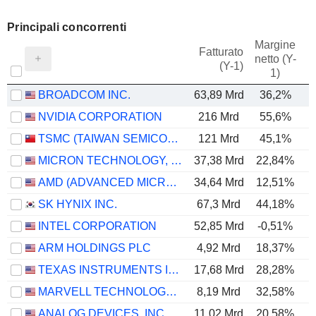
Principali concorrenti
Margine
Fatturato
netto (Y-
E
(Y-1)
1)
BROADCOM INC.
63,89 Mrd
36,2%
NVIDIA CORPORATION
216 Mrd
55,6%
TSMC (TAIWAN SEMICONDUCTOR MANUFACTURING COMPANY)
121 Mrd
45,1%
MICRON TECHNOLOGY, INC.
37,38 Mrd
22,84%
AMD (ADVANCED MICRO DEVICES)
34,64 Mrd
12,51%
SK HYNIX INC.
67,3 Mrd
44,18%
INTEL CORPORATION
52,85 Mrd
-0,51%
ARM HOLDINGS PLC
4,92 Mrd
18,37%
TEXAS INSTRUMENTS INCORPORATED
17,68 Mrd
28,28%
MARVELL TECHNOLOGY GROUP LTD
8,19 Mrd
32,58%
ANALOG DEVICES, INC.
11,02 Mrd
20,58%