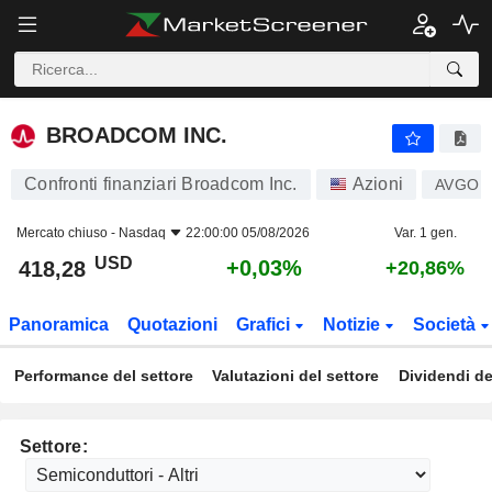
BROADCOM INC.
418,28
$
+0,03%
BROADCOM INC.
Confronti finanziari Broadcom Inc.
Azioni
AVGO
Mercato chiuso -
Nasdaq
22:00:00 05/08/2026
Var. 1 gen.
USD
+0,03%
418,28
+20,86%
Panoramica
Quotazioni
Grafici
Notizie
Società
Performance del settore
Valutazioni del settore
Dividendi de
Settore: