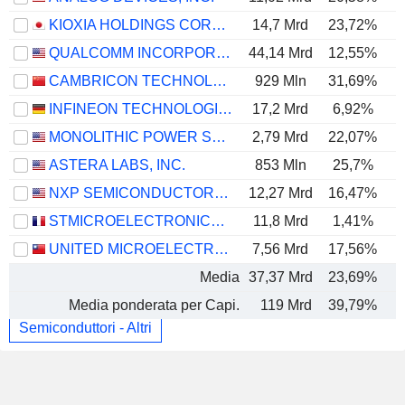
KIOXIA HOLDINGS CORPORATION
14,7 Mrd
23,72%
QUALCOMM INCORPORATED
44,14 Mrd
12,55%
CAMBRICON TECHNOLOGIES CORPORATION LIMITED
929 Mln
31,69%
INFINEON TECHNOLOGIES AG
17,2 Mrd
6,92%
MONOLITHIC POWER SYSTEMS, INC.
2,79 Mrd
22,07%
ASTERA LABS, INC.
853 Mln
25,7%
NXP SEMICONDUCTORS N.V.
12,27 Mrd
16,47%
STMICROELECTRONICS N.V.
11,8 Mrd
1,41%
UNITED MICROELECTRONICS CORPORATION
7,56 Mrd
17,56%
Media
37,37 Mrd
23,69%
Media ponderata per Capi.
119 Mrd
39,79%
Semiconduttori - Altri