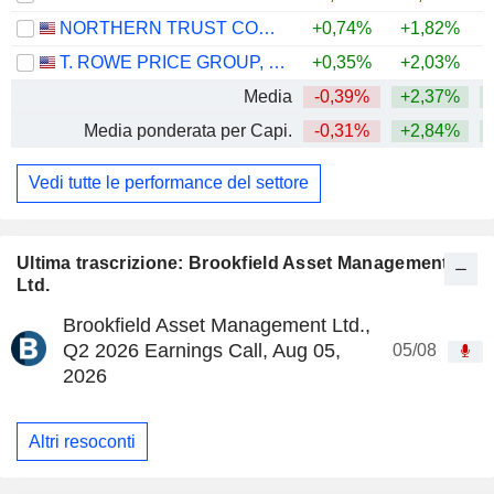
NORTHERN TRUST CORPORATION
+0,74%
+1,82%
+
T. ROWE PRICE GROUP, INC.
+0,35%
+2,03%
Media
-0,39%
+2,37%
+
Media ponderata per Capi.
-0,31%
+2,84%
+
Vedi tutte le performance del settore
Ultima trascrizione: Brookfield Asset Management
Ltd.
Brookfield Asset Management Ltd.,
Q2 2026 Earnings Call, Aug 05,
05/08
2026
Altri resoconti