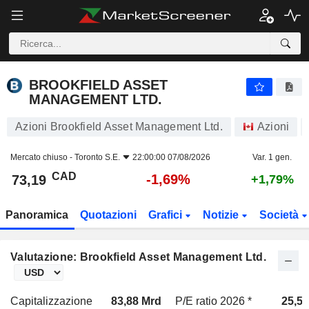
BROOKFIELD ASSET MANAGEMENT LTD.
73,19
$
-1,69%
BROOKFIELD ASSET
MANAGEMENT LTD.
Azioni Brookfield Asset Management Ltd.
Azioni
Mercato chiuso -
Toronto S.E.
22:00:00 07/08/2026
Var. 1 gen.
CAD
-1,69%
73,19
+1,79%
Panoramica
Quotazioni
Grafici
Notizie
Società
Valutazione: Brookfield Asset Management Ltd.
Capitalizzazione
83,88 Mrd
P/E ratio 2026 *
25,5x