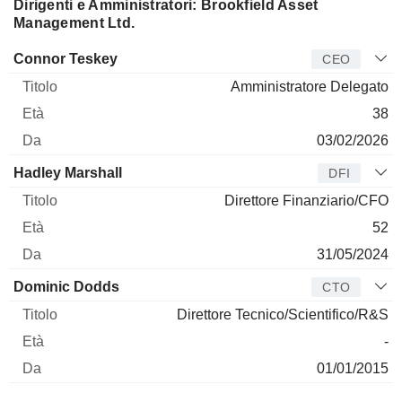
Dirigenti e Amministratori: Brookfield Asset
Management Ltd.
Manager
Titolo
Età
Da
Connor Teskey
CEO
Amministratore Delegato
38
03/02/2026
Hadley Marshall
DFI
Direttore Finanziario/CFO
52
31/05/2024
Dominic Dodds
CTO
Direttore Tecnico/Scientifico/R&S
-
01/01/2015