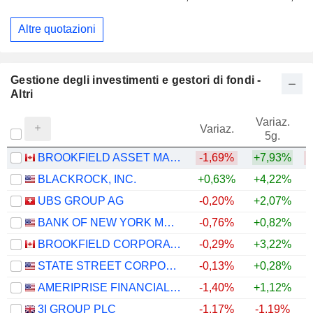
Altre quotazioni
Gestione degli investimenti e gestori di fondi -
Altri
Variaz.
V
Variaz.
5g.
BROOKFIELD ASSET MANAGEMENT LTD.
-1,69%
+7,93%
BLACKROCK, INC.
+0,63%
+4,22%
UBS GROUP AG
-0,20%
+2,07%
+
BANK OF NEW YORK MELLON CORPORATION (THE)
-0,76%
+0,82%
+
BROOKFIELD CORPORATION
-0,29%
+3,22%
STATE STREET CORPORATION
-0,13%
+0,28%
+
AMERIPRISE FINANCIAL, INC.
-1,40%
+1,12%
3I GROUP PLC
-1,17%
-1,19%