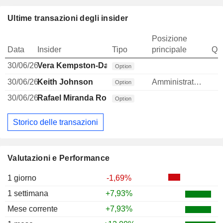
Ultime transazioni degli insider
Posizione
Data
Insider
Tipo
principale
Qua
30/06/26
Vera Kempston-Darkes
Option
30/06/26
Keith Johnson
Amministratore
Option
30/06/26
Rafael Miranda Robredo
Option
Storico delle transazioni
Valutazioni e Performance
1 giorno
-1,69%
1 settimana
+7,93%
Mese corrente
+7,93%