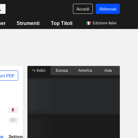
Accedi
Abbonati
ner
Strumenti
Top Titoli
Edizione Italia
Indici
Europa
America
Asia
ort PDF
CI
io
Settore
Derivati
ETF