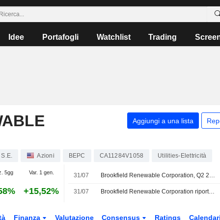
Idee
Portafogli
Watchlist
Trading
Scree
WABLE
Aggiungi a una lista
Rep
 S.E.
Azioni
BEPC
CA11284V1058
Utilities-Elettricità
z. 5gg
Var. 1 gen.
31/07
Brookfield Renewable Corporation, Q2 2026 Earnings Call, Jul 31, 2026
58%
+15,52%
31/07
Brookfield Renewable Corporation riporta i risultati degli utili per il secondo trimestre e il semestre conclusosi il 30 giugno 2026
tà
Finanza
Valutazione
Consensus
Ratings
Calendar