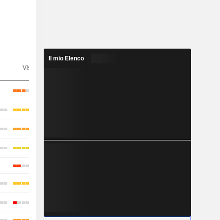
Il mio Elenco
e
Visibilità
Consensus