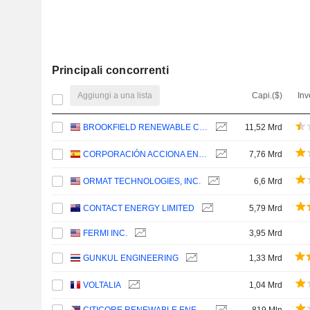
Principali concorrenti
Aggiungi a una lista
Capi.($)
Inv
BROOKFIELD RENEWABLE CORPORATION
11,52 Mrd
CORPORACIÓN ACCIONA ENERGÍAS RENOVABLES, S.A.
7,76 Mrd
ORMAT TECHNOLOGIES, INC.
6,6 Mrd
CONTACT ENERGY LIMITED
5,79 Mrd
FERMI INC.
3,95 Mrd
GUNKUL ENGINEERING
1,33 Mrd
VOLTALIA
1,04 Mrd