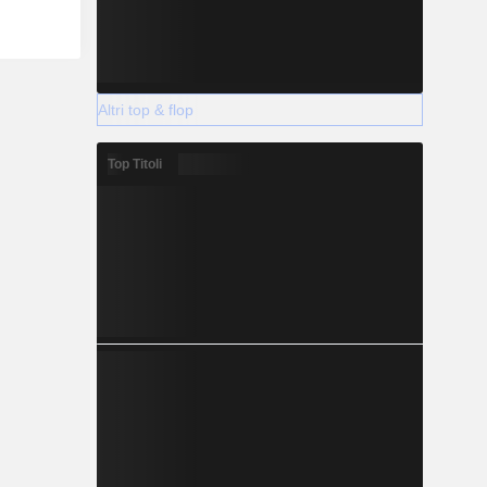
Altri top & flop
Top Titoli