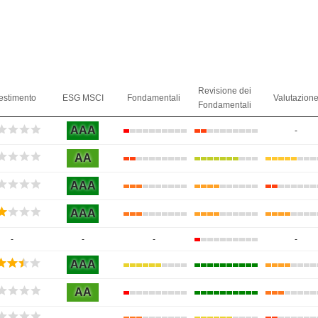
Revisione dei
estimento
ESG MSCI
Fondamentali
Valutazion
Fondamentali
AAA
-
AA
AAA
AAA
-
-
-
-
AAA
AA