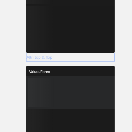
Altri top & flop
Valute/Forex