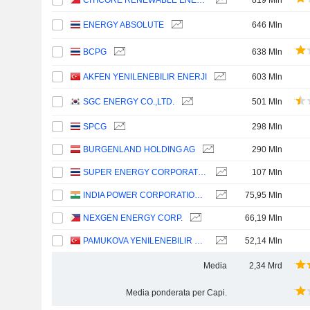
CITICORE RENEWABLE ENERGY CORPORATION
819 Mln
ENERGY ABSOLUTE
646 Mln
BCPG
638 Mln
AKFEN YENILENEBILIR ENERJI
603 Mln
SGC ENERGY CO.,LTD.
501 Mln
SPCG
298 Mln
BURGENLAND HOLDING AG
290 Mln
SUPER ENERGY CORPORATION
107 Mln
INDIA POWER CORPORATION LIMITED
75,95 Mln
NEXGEN ENERGY CORP.
66,19 Mln
PAMUKOVA YENILENEBILIR ELEKTRIK URETIM
52,14 Mln
Media
2,34 Mrd
Media ponderata per Capi.