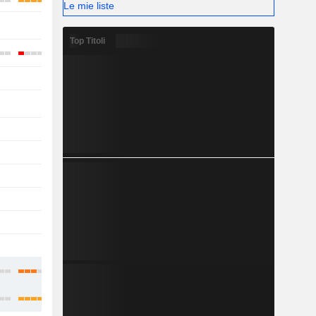
Le mie liste
-
Top Titoli
-
-
-
-
-
-
-
-
-
-
-
-
-
-