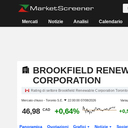
Mercati
Notizie
Analisi
Calendario
BROOKFIELD RENE
CORPORATION
Rating di settore Brookfield Renewable Corporation Toronto
Mercato chiuso -
Toronto S.E.
22:00:00 07/08/2026
Varia
46,98
+0,64%
CAD
+0,
Panoramica
Quotazioni
Grafici
Notizie
Socie