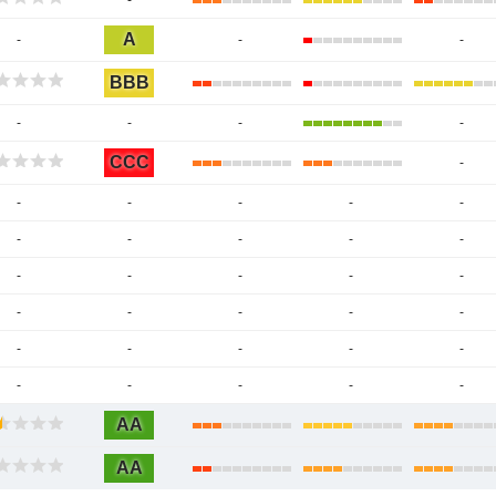
-
A
-
-
-
BBB
-
-
-
-
CCC
-
-
-
-
-
-
-
-
-
-
-
-
-
-
-
-
-
-
-
-
-
-
-
-
-
-
-
-
-
-
-
AA
AA