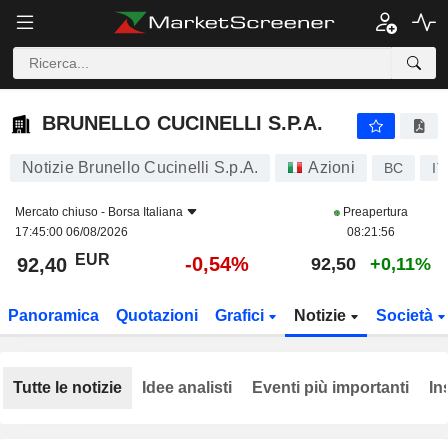
BRUNELLO CUCINELLI S.P.A.
92,40
€
-0,54%
BRUNELLO CUCINELLI S.P.A.
Notizie Brunello Cucinelli S.p.A.
Azioni
BC
I
Mercato chiuso -
Borsa Italiana
Preapertura
17:45:00 06/08/2026
08:21:56
EUR
-0,54%
92,40
92,50
+0,11%
Panoramica
Quotazioni
Grafici
Notizie
Società
Tutte le notizie
Idee analisti
Eventi più importanti
In