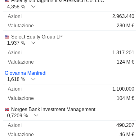
Fidelity Management & Research Co. LLC
4,358 %
2.963.440
280 M €
Select Equity Group LP
1,937 %
1.317.201
124 M €
Giovanna Manfredi
1,618 %
1.100.000
104 M €
Norges Bank Investment Management
0,7209 %
490.207
46 M €