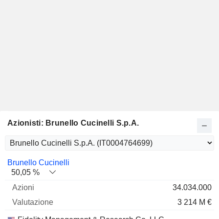
Azionisti: Brunello Cucinelli S.p.A.
Nome
Azioni
%
Valutazione
Brunello Cucinelli
50,05 %
34.034.000
3 214 M €