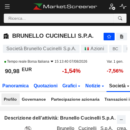
BRUNELLO CUCINELLI S.P.A.
90,98
€
-1,54%
BRUNELLO CUCINELLI S.P.A.
Società Brunello Cucinelli S.p.A.
Azioni
BC
I
Tempo reale
Borsa Italiana
15:13:40 07/08/2026
Var. 1 gen.
EUR
-1,54%
90,98
-7,56%
Panoramica
Quotazioni
Grafici
Notizie
Società
Profilo
Governance
Partecipazione azionaria
Transazioni 
Descrizione dell'attività: Brunello Cucinelli S.p.A.
Brunello Cucinelli S.p.A. crea,