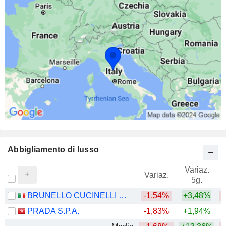
Abbigliamento di lusso
Variaz.
V
Variaz.
5g.
BRUNELLO CUCINELLI S.P.A.
-1,54%
+3,48%
PRADA S.P.A.
-1,83%
+1,94%