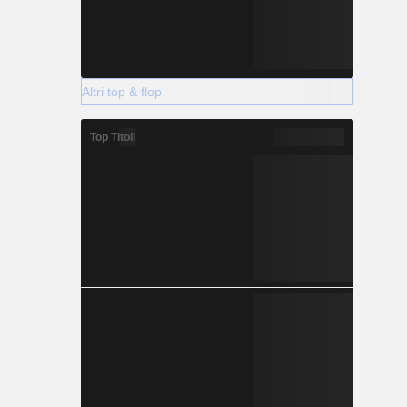
Altri top & flop
Top Titoli