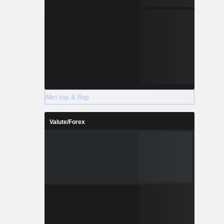
Altri top & flop
Valute/Forex