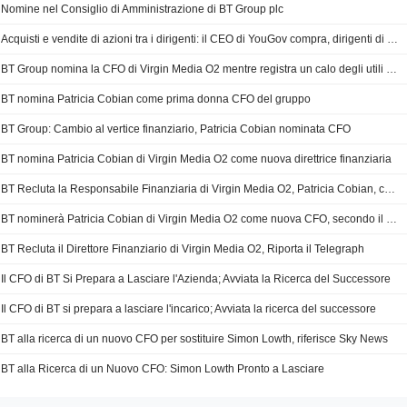
Nomine nel Consiglio di Amministrazione di BT Group plc
Acquisti e vendite di azioni tra i dirigenti: il CEO di YouGov compra, dirigenti di BT, NatWest e Weir vendono
BT Group nomina la CFO di Virgin Media O2 mentre registra un calo degli utili trimestrali
BT nomina Patricia Cobian come prima donna CFO del gruppo
BT Group: Cambio al vertice finanziario, Patricia Cobian nominata CFO
BT nomina Patricia Cobian di Virgin Media O2 come nuova direttrice finanziaria
BT Recluta la Responsabile Finanziaria di Virgin Media O2, Patricia Cobian, come Nuova CFO
BT nominerà Patricia Cobian di Virgin Media O2 come nuova CFO, secondo il Telegraph
BT Recluta il Direttore Finanziario di Virgin Media O2, Riporta il Telegraph
Il CFO di BT Si Prepara a Lasciare l'Azienda; Avviata la Ricerca del Successore
Il CFO di BT si prepara a lasciare l'incarico; Avviata la ricerca del successore
BT alla ricerca di un nuovo CFO per sostituire Simon Lowth, riferisce Sky News
BT alla Ricerca di un Nuovo CFO: Simon Lowth Pronto a Lasciare