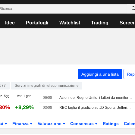
Idee
Portafogli
Watchlist
Trading
Scree
Aggiungi a una lista
Rep
577
Servizi integrati di telecomunicazione
az. 5gg
Var. 1 gen.
06/08
Azioni del Regno Unito: i fattori da monitorare il 6 agosto
,30%
+8,29%
03/08
RBC taglia il giudizio su JD Sports; Jefferies declassa Severn Trent
tà
Finanza
Valutazione
Consensus
Ratings
Calen