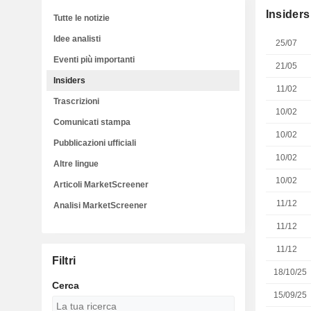
Insiders
Tutte le notizie
Idee analisti
25/07
Eventi più importanti
21/05
Insiders
11/02
Trascrizioni
10/02
Comunicati stampa
10/02
Pubblicazioni ufficiali
10/02
Altre lingue
10/02
Articoli MarketScreener
11/12
Analisi MarketScreener
11/12
11/12
Filtri
18/10/25
Cerca
15/09/25