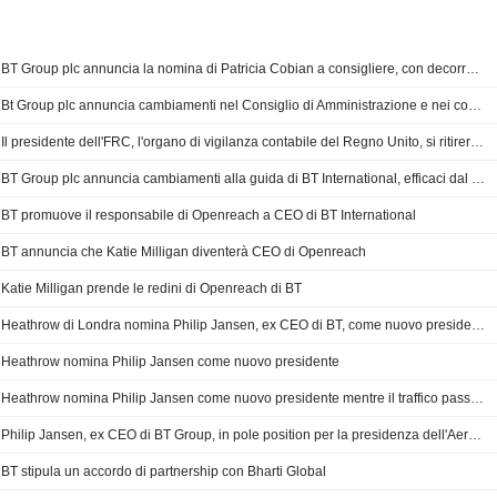
BT Group plc annuncia la nomina di Patricia Cobian a consigliere, con decorrenza dal 20 luglio 2026
Bt Group plc annuncia cambiamenti nel Consiglio di Amministrazione e nei comitati
Il presidente dell'FRC, l'organo di vigilanza contabile del Regno Unito, si ritirerà a settembre
BT Group plc annuncia cambiamenti alla guida di BT International, efficaci dal 1° aprile 2026
BT promuove il responsabile di Openreach a CEO di BT International
BT annuncia che Katie Milligan diventerà CEO di Openreach
Katie Milligan prende le redini di Openreach di BT
Heathrow di Londra nomina Philip Jansen, ex CEO di BT, come nuovo presidente
Heathrow nomina Philip Jansen come nuovo presidente
Heathrow nomina Philip Jansen come nuovo presidente mentre il traffico passeggeri cresce
Philip Jansen, ex CEO di BT Group, in pole position per la presidenza dell'Aeroporto di Heathrow
BT stipula un accordo di partnership con Bharti Global