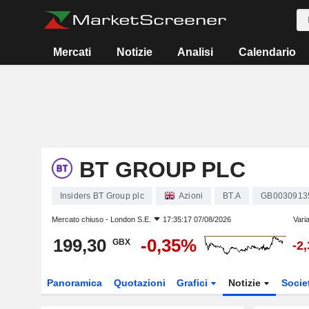
Mercati
Notizie
Analisi
Calendario
BT GROUP PLC
Insiders BT Group plc
Azioni
BT.A
GB0030913
Mercato chiuso -
London S.E.
17:35:17 07/08/2026
Vari
199,30
-0,35%
GBX
-2
Panoramica
Quotazioni
Grafici
Notizie
Socie