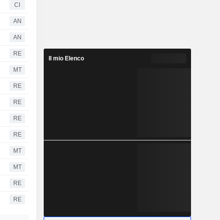
CI
AN
AN
RE
Il mio Elenco
MT
RE
RE
RE
RE
MT
MT
RE
RE