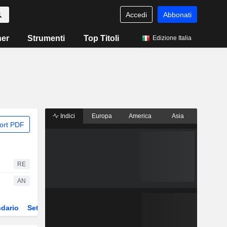
Accedi
Abbonati
ner
Strumenti
Top Titoli
Edizione Italia
Indici
Europa
America
Asia
ort PDF
RE
AN
dario
Settore
Derivati
ETF