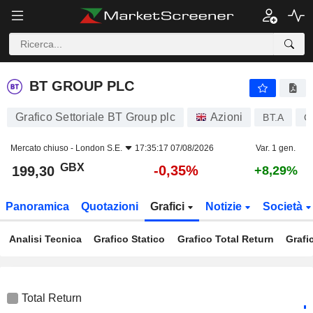
BT GROUP PLC
199,30
p
-0,35%
BT GROUP PLC
Grafico Settoriale BT Group plc
Azioni
BT.A
G
Mercato chiuso -
London S.E.
17:35:17 07/08/2026
Var. 1 gen.
GBX
-0,35%
199,30
+8,29%
Panoramica
Quotazioni
Grafici
Notizie
Società
Analisi Tecnica
Grafico Statico
Grafico Total Return
Grafi
Total Return