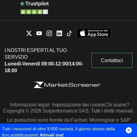
I NOSTRI ESPERTI AL TUO
SERVIZIO
Contattaci
Lunedì-Venerdì 09:00-12:00/14:00-
18:00
Informazioni legali
Impostazione dei cookie
Chi siamo?
Copyright © 2026 Surperformance SAS. Tutti i diritti riservati.
Le quotazioni sono fornite da Factset, Morningstar e S&P
Capital IQ
Tutti i resoconti di oltre 9.000 società, il giorno stesso della
loro pubblicazione!
Attivali ora!