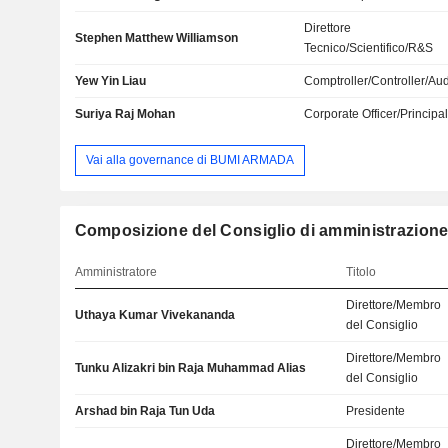
Direttore
Stephen Matthew Williamson
Tecnico/Scientifico/R&S
Yew Yin Liau
Comptroller/Controller/Aud
Suriya Raj Mohan
Corporate Officer/Principa
Vai alla governance di BUMI ARMADA
Composizione del Consiglio di amministrazion
Amministratore
Titolo
Direttore/Membro
Uthaya Kumar Vivekananda
del Consiglio
Direttore/Membro
Tunku Alizakri bin Raja Muhammad Alias
del Consiglio
Arshad bin Raja Tun Uda
Presidente
Direttore/Membro