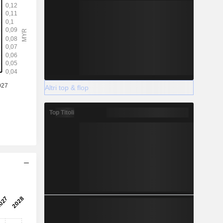
Altri top & flop
Top Titoli