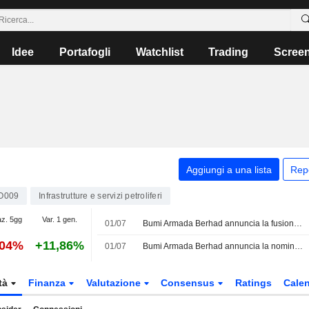
Idee
Portafogli
Watchlist
Trading
Scree
Aggiungi a una lista
Rep
O009
Infrastrutture e servizi petroliferi
az. 5gg
Var. 1 gen.
01/07
Bumi Armada Berhad annuncia la fusione dei comitati di nomina, corporate governance e remunerazione a partire dal 1 luglio 2026
,04%
+11,86%
01/07
Bumi Armada Berhad annuncia la nomina di Puan Raja Farhana Binti Raja Nong Chik Najmuddin come membro indipendente e non esecutivo del Comitato Rischi, a partire dal 1 luglio 2026
tà
Finanza
Valutazione
Consensus
Ratings
Calen