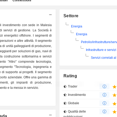
nsider
Connessioni
Settore
 investimento con sede in Malesia
Energia
di servizi di gestione. La Società è
Energia
vizi energetici offshore. I segmenti di
erazioni e altre attività. Il segmento
Petrolio/infrastrutture/serv
ra di unità galleggianti di produzione,
Infrastrutture e servizi 
eggianti per soluzioni di gas, navi di
 la costruzione sottomarina e servizi
Servizi correlati al
gmento "Altro" comprende tecnologia,
Il segmento "Tecnologia, ingegneria e
e di supporto ai progetti. Il segmento
Rating
 supporto aziendale. Offre una gamma di
enti, gli impianti di produzione,
Trader
mento e la messa in servizio.
Investimento
Globale
Qualità delle
mada
pubblicazioni