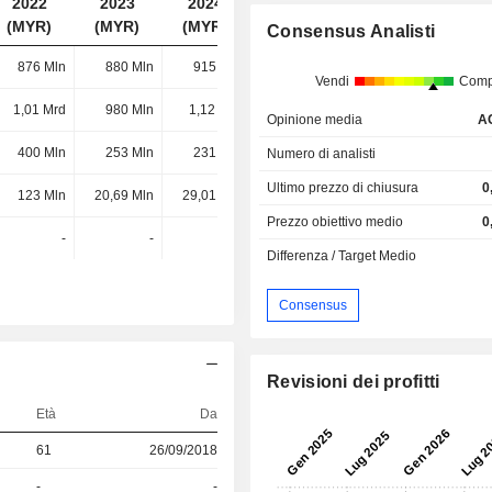
2022
2023
2024
2025
(MYR)
(MYR)
(MYR)
(MYR)
Consensus Analisti
876 Mln
880 Mln
915 Mln
734 Mln
Vendi
Comp
1,01 Mrd
980 Mln
1,12 Mrd
685 Mln
Opinione media
A
400 Mln
253 Mln
231 Mln
158 Mln
Numero di analisti
Ultimo prezzo di chiusura
0
123 Mln
20,69 Mln
29,01 Mln
12,12 Mln
Prezzo obiettivo medio
0
-
-
-
-
Differenza / Target Medio
Consensus
Revisioni dei profitti
Età
Da
61
26/09/2018
-
-