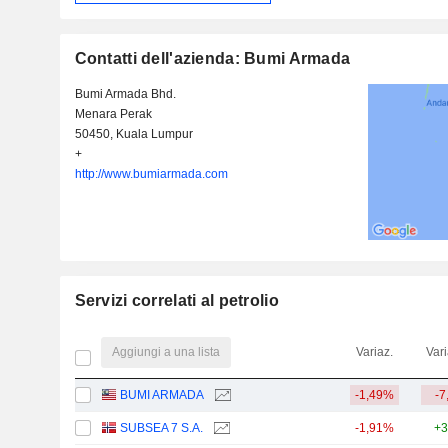
Contatti dell'azienda: Bumi Armada
Bumi Armada Bhd.
Menara Perak
50450, Kuala Lumpur
+
http://www.bumiarmada.com
Servizi correlati al petrolio
Aggiungi a una lista
Variaz.
Vari
BUMI ARMADA
-1,49%
-7
SUBSEA 7 S.A.
-1,91%
+3