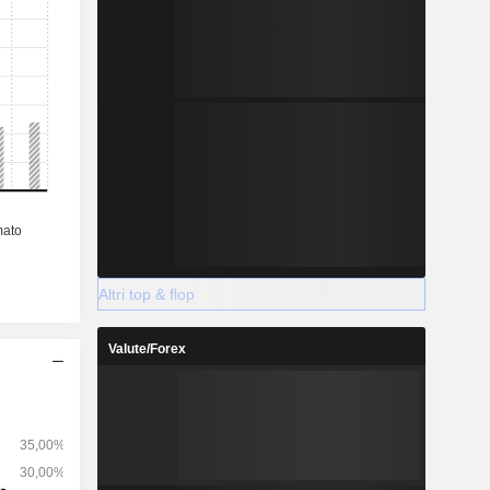
Altri top & flop
Valute/Forex