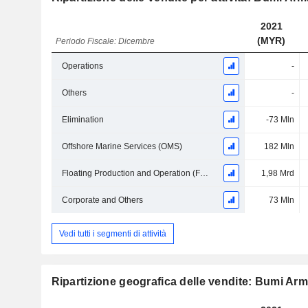
2021
(MYR)
Periodo Fiscale: Dicembre
Operations
-
Others
-
Elimination
-73 Mln
Offshore Marine Services (OMS)
182 Mln
Floating Production and Operation (FPO)
1,98 Mrd
Corporate and Others
73 Mln
Vedi tutti i segmenti di attività
Ripartizione geografica delle vendite: Bumi Ar