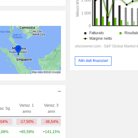
Altri dati finanziari
Variaz. 1
Variaz. 3
az. 5g.
Capi.($)
anno
anni
,04%
-17,50%
-36,54%
486 Mln
,08%
+65,59%
+141,15%
10,37 Mrd