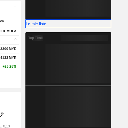
ra
Le mie liste
CCUMULA
Top Titoli
9
,3300
MYR
,4133
MYR
+25,25%