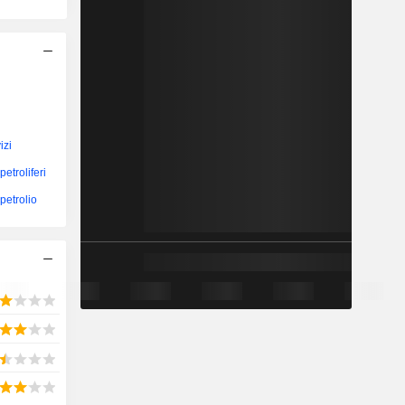
izi
petroliferi
 petrolio