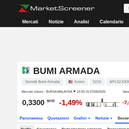
Mercati
Notizie
Analisi
Calendario
BUMI ARMADA
Società Bumi Armada
Azioni
5210
MYL5210O
Mercato chiuso -
BURSA MALAYSIA
10:50:15 07/08/2026
Vari
0,3300
-1,49%
MYR
-7
Panoramica
Quotazioni
Grafici
Notizie
Socie