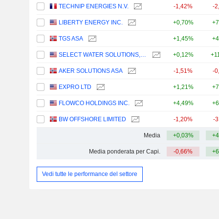
TECHNIP ENERGIES N.V.
-1,42%
-2
LIBERTY ENERGY INC.
+0,70%
+7
TGS ASA
+1,45%
+4
SELECT WATER SOLUTIONS, INC.
+0,12%
+1
AKER SOLUTIONS ASA
-1,51%
-0
EXPRO LTD
+1,21%
+7
FLOWCO HOLDINGS INC.
+4,49%
+6
BW OFFSHORE LIMITED
-1,20%
-
Media
+0,03%
+4
Media ponderata per Capi.
-0,66%
+6
Vedi tutte le performance del settore