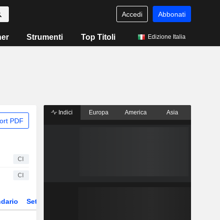
Accedi
Abbonati
ner
Strumenti
Top Titoli
Edizione Italia
Indici
Europa
America
Asia
ort PDF
CI
CI
dario
Settore
Derivati