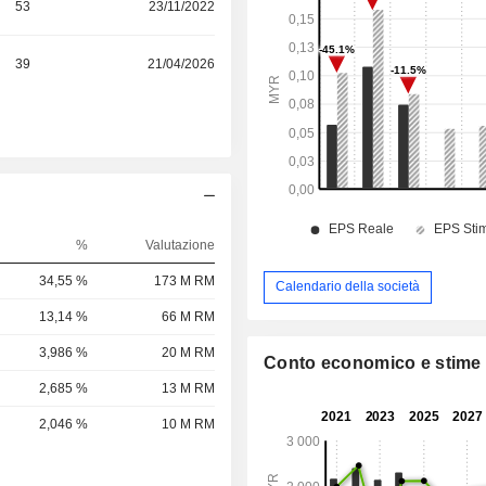
53
23/11/2022
39
21/04/2026
%
Valutazione
34,55 %
173 M RM
Calendario della società
13,14 %
66 M RM
3,986 %
20 M RM
Conto economico e stime
2,685 %
13 M RM
2,046 %
10 M RM