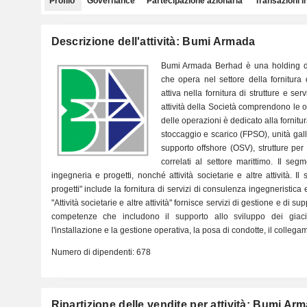
Profilo
Governance
Partecipazione azionaria
Transazioni i
Descrizione dell'attività: Bumi Armada
Bumi Armada Berhad è una holding di
che opera nel settore della fornitura 
attiva nella fornitura di strutture e ser
attività della Società comprendono le op
delle operazioni è dedicato alla fornitu
stoccaggio e scarico (FPSO), unità gall
supporto offshore (OSV), strutture per
correlati al settore marittimo. Il se
ingegneria e progetti, nonché attività societarie e altre attività. 
progetti" include la fornitura di servizi di consulenza ingegneristica 
"Attività societarie e altre attività" fornisce servizi di gestione e di
competenze che includono il supporto allo sviluppo dei giacim
l'installazione e la gestione operativa, la posa di condotte, il collega
Numero di dipendenti:
678
Ripartizione delle vendite per attività: Bumi Ar