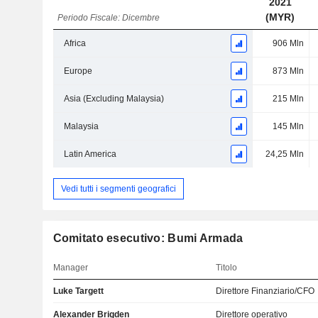
2021
(MYR)
Periodo Fiscale: Dicembre
Africa
906 Mln
Europe
873 Mln
Asia (Excluding Malaysia)
215 Mln
Malaysia
145 Mln
Latin America
24,25 Mln
Vedi tutti i segmenti geografici
Comitato esecutivo: Bumi Armada
Manager
Titolo
Luke Targett
Direttore Finanziario/CFO
Alexander Brigden
Direttore operativo