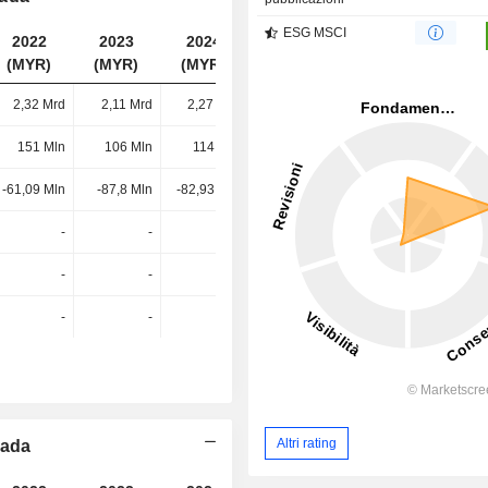
ESG MSCI
2022
2023
2024
2025
(MYR)
(MYR)
(MYR)
(MYR)
2,32 Mrd
2,11 Mrd
2,27 Mrd
1,58 Mrd
151 Mln
106 Mln
114 Mln
99,61 Mln
-61,09 Mln
-87,8 Mln
-82,93 Mln
-87,49 Mln
-
-
-
-
-
-
-
-
-
-
-
-
Altri rating
mada