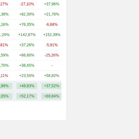
,27%
-27,10%
+37,96%
5,88 Mrd
,38%
+82,30%
+21,76%
3,27 Mrd
,16%
+76,35%
-6,68%
2,69 Mrd
1,20%
+142,87%
+152,39%
2,63 Mrd
,81%
+37,26%
-5,91%
2,15 Mrd
,59%
+66,60%
-25,26%
1,91 Mrd
,70%
+38,45%
-
876 Mln
3,11%
+23,50%
+58,82%
868 Mln
,99%
+48,83%
+37,52%
3,11 Mrd
,05%
+52,17%
+69,84%