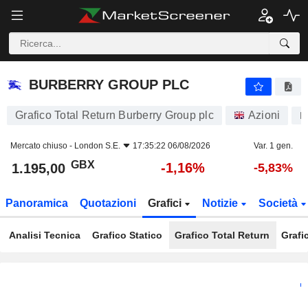
BURBERRY GROUP PLC
1.195,00
p
-1,16%
BURBERRY GROUP PLC
Grafico Total Return Burberry Group plc
Azioni
B
Mercato chiuso -
London S.E.
17:35:22 06/08/2026
Var. 1 gen.
GBX
-1,16%
1.195,00
-5,83%
Panoramica
Quotazioni
Grafici
Notizie
Società
Analisi Tecnica
Grafico Statico
Grafico Total Return
Grafi