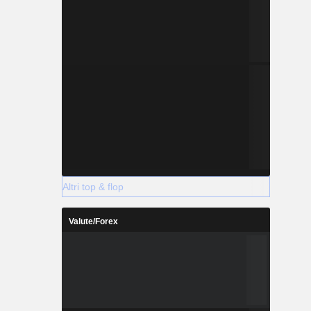
Altri top & flop
Valute/Forex