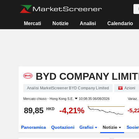
Mercati
Notizie
Analisi
Calendario
BYD COMPANY LIMI
Analisi MarketScreener BYD Company Limited
Azioni
Mercato chiuso -
Hong Kong S.E.
10:08:35 06/08/2026
Variaz.
89,85
-4,21%
HKD
-5,
Panoramica
Quotazioni
Grafici
Notizie
Socie