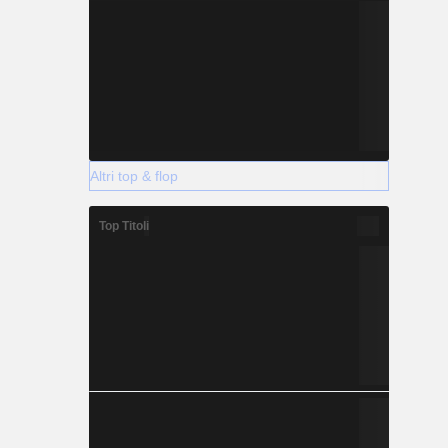
Altri top & flop
Top Titoli