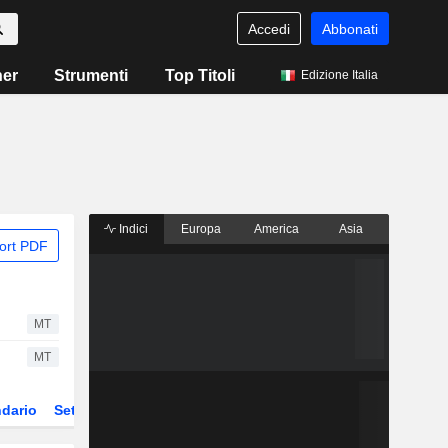
Accedi
Abbonati
ner
Strumenti
Top Titoli
Edizione Italia
Indici
Europa
America
Asia
ort PDF
MT
MT
dario
Settore
Derivati
ETF