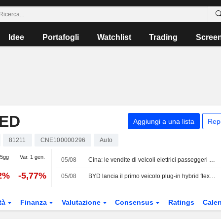
Idee
Portafogli
Watchlist
Trading
Scree
TED
Aggiungi a una lista
Rep
81211
CNE100000296
Auto
 5gg
Var. 1 gen.
05/08
Cina: le vendite di veicoli elettrici passeggeri aumentano del 23% a luglio, secondo la CPCA
22%
-5,77%
05/08
BYD lancia il primo veicolo plug-in hybrid flex prodotto in Brasile
tà
Finanza
Valutazione
Consensus
Ratings
Calen