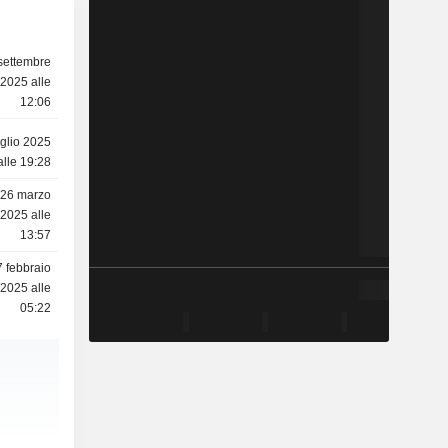
settembre
2025 alle
12:06
uglio 2025
alle 19:28
26 marzo
2025 alle
13:57
7 febbraio
2025 alle
05:22