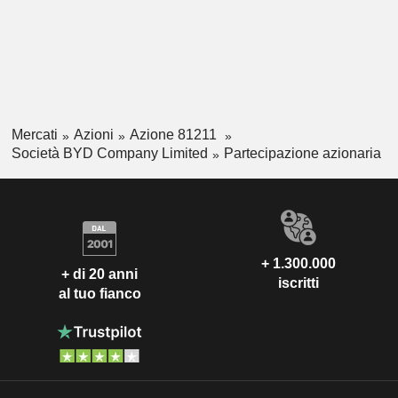
Ungheria
0,01%
India
0,01%
Mercati
Azioni
Azione 81211
Società BYD Company Limited
Partecipazione azionaria
+ 1.300.000
+ di 20 anni
iscritti
al tuo fianco