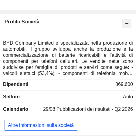
Italia
0,06%
Spagna
0,06%
Profilo Società
Francia
0,06%
Svizzera
0,05%
Sud Africa
0,03%
BYD Company Limited è specializzata nella produzione di
automobili. Il gruppo sviluppa anche la produzione e la
Finlandia
0,03%
commercializzazione di batterie ricaricabili e l'attività di
Danimarca
0,03%
componenti per telefoni cellulari. Le vendite nette sono
suddivise per famiglia di prodotti e servizi come segue: -
Singapore
0,03%
veicoli elettrici (53,4%); - componenti di telefonia mobile
(38,7%): custodie, tastiere, moduli LCD, lenti, schede di
Nuova-Zelanda
0,03%
Dipendenti
869.600
circuiti flessibili, caricabatterie, ecc. Il gruppo fornisce anche
Thailandia
0,02%
servizi di assemblaggio; - batterie ricaricabili (7,6%): batterie
Settore
Auto
agli ioni di litio e batterie al nichel, principalmente per
Malesia
0,02%
telefoni cellulari, fotocamere digitali, utensili e giocattoli
Norvegia
0,02%
Calendario
29/08
Pubblicazioni dei risultati - Q2 2026
elettrici; - altro (0,3%). Cina/Hong Kong/Macau/Taiwan
rappresentano il 61,5% delle vendite nette.
Taiwan
0,02%
Altre informazioni sulla società
Austria
0,01%
Brasile
0,01%