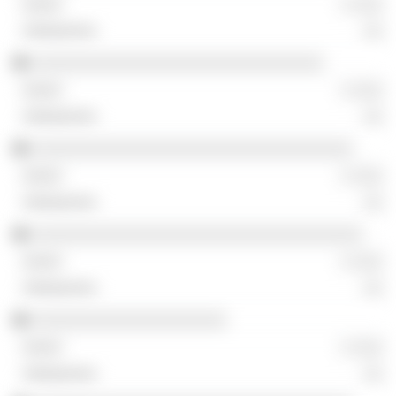
░ ░░░
░░
░░░░░░░░░░░░░░░░░░░░░░░░░░░░░░
░ ░░░
░░
░░░░░░░░░░░░░░░░░░░░░░░░░░░░░░░░░
░ ░░░
░░
░░░░░░░░░░░░░░░░░░░░░░░░░░░░░░░░░░
░ ░░░
░░
░░░░░░░░░░░░░░░░░░░░
░ ░░░
░░