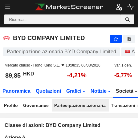
BYD COMPANY LIMITED
89,85
$
-4,21%
BYD COMPANY LIMITED
Partecipazione azionaria BYD Company Limited
Az
Mercato chiuso -
Hong Kong S.E.
10:08:35 06/08/2026
Var. 1 gen.
HKD
-4,21%
89,85
-5,77%
Panoramica
Quotazioni
Grafici
Notizie
Società
Profilo
Governance
Partecipazione azionaria
Transazioni 
Classe di azioni: BYD Company Limited
Flottante
Azione A