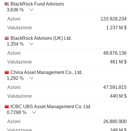
Nome
Azioni
%
Valutazione
BlackRock Fund Advisors
3,636 %
133.928.234
1 237 M $
BlackRock Advisors (UK) Ltd.
1,354 %
49.876.136
461 M $
China Asset Management Co., Ltd.
1,292 %
47.591.815
440 M $
ICBC UBS Asset Management Co. Ltd.
0,7298 %
26.880.900
248 M $