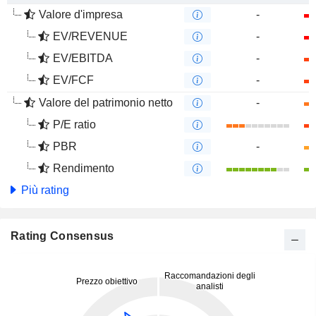
Valore d'impresa
-
EV/REVENUE
-
EV/EBITDA
-
EV/FCF
-
Valore del patrimonio netto
-
P/E ratio
PBR
-
Rendimento
Più rating
Rating Consensus