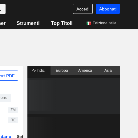
Accedi
Abbonati
ner
Strumenti
Top Titoli
Edizione Italia
Indici
Europa
America
Asia
ort PDF
zione
ZM
RE
dario
Settore
Derivati
ETF