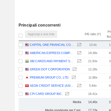
Principali concorrenti
Pr
Aggiungi a una lista
P/E ratio (Y)
Bo
CAPITAL ONE FINANCIAL CORPORATION
13.4x
1
AMERICAN EXPRESS COMPANY
19.38x
6
SBI CARDS AND PAYMENT SERVICES LIMITED
21.93x
3
GREEN DOT CORPORATION
12.28x
PREMIUM GROUP CO., LTD.
11.86x
2
AEON CREDIT SERVICE (ASIA) COMPANY LIMITED
5.94x
0
CPI CARD GROUP INC.
16.41x
Media
14,46x
2
Media ponderata per Capi.
17,23x
4