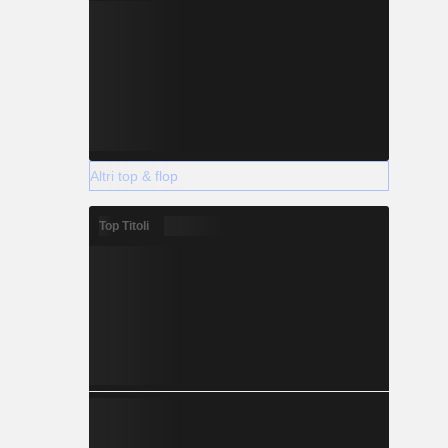
Altri top & flop
Top Titoli