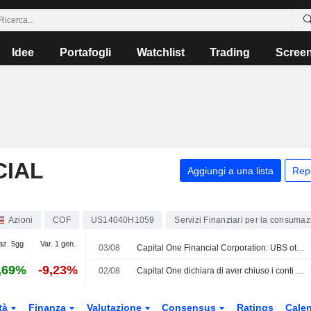
Idee
Portafogli
Watchlist
Trading
Scree
CIAL
Aggiungi a una lista
Rep
Azioni
COF
US14040H1059
Servizi Finanziari per la consuma
az. 5gg
Var. 1 gen.
03/08
Capital One Financial Corporation: UBS ottimista sul caso
,69%
-9,23%
02/08
Capital One dichiara di aver chiuso i conti della Trump Organization in seguito a un'indagine antiriciclaggio
tà
Finanza
Valutazione
Consensus
Ratings
Calen