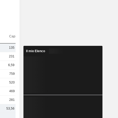
Capi.($)
135 Mrd
Il mio Elenco
231 Mrd
6,59 Mrd
759 Mln
520 Mln
469 Mln
281 Mln
53,56 Mrd