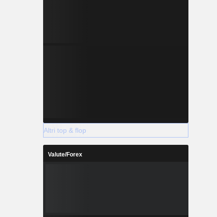
Altri top & flop
Valute/Forex