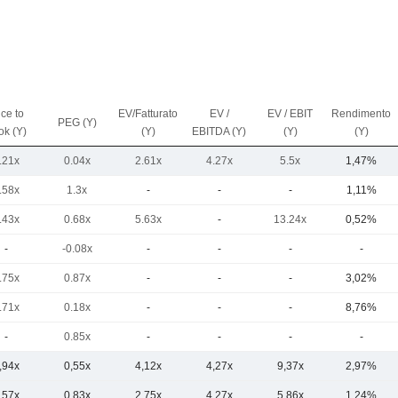
ice to
EV/Fatturato
EV /
EV / EBIT
Rendimento
PEG (Y)
ok (Y)
(Y)
EBITDA (Y)
(Y)
(Y)
.21x
0.04x
2.61x
4.27x
5.5x
1,47%
.58x
1.3x
-
-
-
1,11%
.43x
0.68x
5.63x
-
13.24x
0,52%
-
-0.08x
-
-
-
-
.75x
0.87x
-
-
-
3,02%
.71x
0.18x
-
-
-
8,76%
-
0.85x
-
-
-
-
,94x
0,55x
4,12x
4,27x
9,37x
2,97%
,57x
0,83x
2,75x
4,27x
5,86x
1,24%