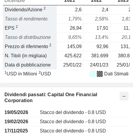
2021
2022
2023
Dicembre
2
Dividendo/Azione
2,6
2,4
2,
Tasso di rendimento
1,79%
2,58%
1,83
2
EPS
26,94
17,91
11,9
Tasso di distribuzione
9,65%
13,4%
20,1
2
Prezzo di riferimento
145,09
92,96
131,1
N. Titoli (in migliaia)
425.622
381.699
380.84
Data di pubblicazione
25/01/22
24/01/23
25/01/2
1
2
USD in Milioni
USD
Dati Stimati
Dividendi passati: Capital One Financial
Corporation
19/05/2026
Stacco del dividendo - 0.8 USD
19/02/2026
Stacco del dividendo - 0.8 USD
17/11/2025
Stacco del dividendo - 0.8 USD