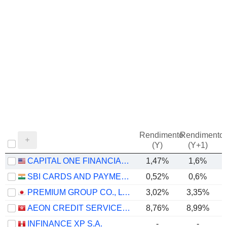
Rendimento
Rendimento
P
(Y)
(Y+1)
CAPITAL ONE FINANCIAL CORPORATION
1,47%
1,6%
SBI CARDS AND PAYMENT SERVICES LIMITED
0,52%
0,6%
PREMIUM GROUP CO., LTD.
3,02%
3,35%
AEON CREDIT SERVICE (ASIA) COMPANY LIMITED
8,76%
8,99%
INFINANCE XP S.A.
-
-