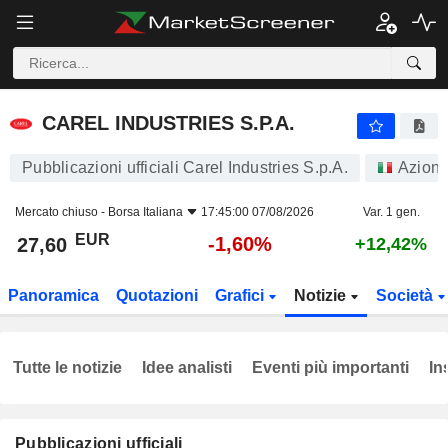
CAREL INDUSTRIES S.P.A.
27,60
€
-1,60%
CAREL INDUSTRIES S.P.A.
Pubblicazioni ufficiali Carel Industries S.p.A.
Azioni
Mercato chiuso -
Borsa Italiana
17:45:00 07/08/2026
Var. 1 gen.
EUR
-1,60%
27,60
+12,42%
Panoramica
Quotazioni
Grafici
Notizie
Società
Tutte le notizie
Idee analisti
Eventi più importanti
In
Pubblicazioni ufficiali