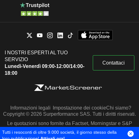
I NOSTRI ESPERTI AL TUO
SERVIZIO
Contattaci
Lunedì-Venerdì 09:00-12:00/14:00-
18:00
Informazioni legali
Impostazione dei cookie
Chi siamo?
Copyright © 2026 Surperformance SAS. Tutti i diritti riservati.
Le quotazioni sono fornite da Factset, Morningstar e S&P
Capital IQ
Tutti i resoconti di oltre 9.000 società, il giorno stesso della
loro pubblicazione!
Attivali ora!