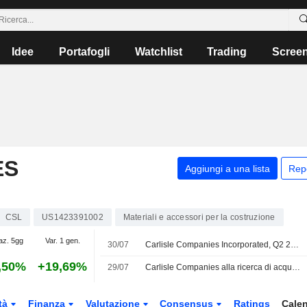
Idee
Portafogli
Watchlist
Trading
Scree
ES
Aggiungi a una lista
Rep
CSL
US1423391002
Materiali e accessori per la costruzione
az. 5gg
Var. 1 gen.
30/07
Carlisle Companies Incorporated, Q2 2026 Earnings Call, Jul 29, 2026
,50%
+19,69%
29/07
Carlisle Companies alla ricerca di acquisizioni
tà
Finanza
Valutazione
Consensus
Ratings
Calen