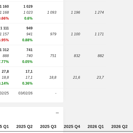
1 160
1 029
1 168
1 023
1 093
1 196
1 274
0.66%
0.6%
1 111
949
1 157
941
979
1 100
1 171
3.95%
0.88%
1 312
741
888
740
751
832
882
7.77%
0.05%
27,8
17,1
18,8
17,1
18,8
21,6
23,7
8.14%
0.36%
02/25
03/02/26
-
5 Q1
2025 Q2
2025 Q3
2025 Q4
2026 Q1
2026 Q2