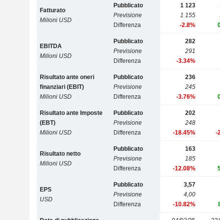
Pubblicato
1 123
Fatturato
Previsione
1 155
Milioni USD
Differenza
-2.8%
Pubblicato
282
EBITDA
Previsione
291
Milioni USD
Differenza
-3.34%
Risultato ante oneri
Pubblicato
236
finanziari (EBIT)
Previsione
245
Milioni USD
Differenza
-3.76%
Risultato ante Imposte
Pubblicato
202
(EBT)
Previsione
248
Milioni USD
Differenza
-18.45%
-
Pubblicato
163
Risultato netto
Previsione
185
Milioni USD
Differenza
-12.08%
Pubblicato
3,57
EPS
Previsione
4,00
USD
Differenza
-10.82%