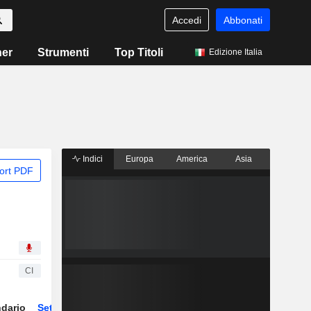
Accedi
Abbonati
ner
Strumenti
Top Titoli
Edizione Italia
Indici
Europa
America
Asia
ort PDF
CI
dario
Settore
Derivati
ETF