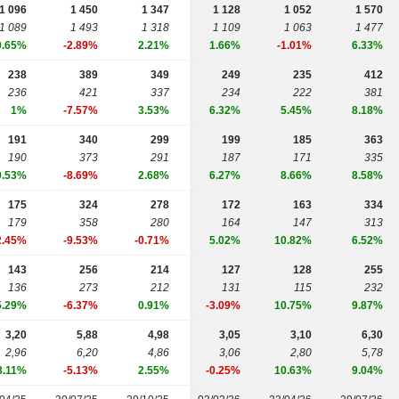
1 096
1 450
1 347
1 128
1 052
1 570
1 089
1 493
1 318
1 109
1 063
1 477
0.65%
-2.89%
2.21%
1.66%
-1.01%
6.33%
238
389
349
249
235
412
236
421
337
234
222
381
1%
-7.57%
3.53%
6.32%
5.45%
8.18%
191
340
299
199
185
363
190
373
291
187
171
335
0.53%
-8.69%
2.68%
6.27%
8.66%
8.58%
175
324
278
172
163
334
179
358
280
164
147
313
2.45%
-9.53%
-0.71%
5.02%
10.82%
6.52%
143
256
214
127
128
255
136
273
212
131
115
232
5.29%
-6.37%
0.91%
-3.09%
10.75%
9.87%
3,20
5,88
4,98
3,05
3,10
6,30
2,96
6,20
4,86
3,06
2,80
5,78
8.11%
-5.13%
2.55%
-0.25%
10.63%
9.04%