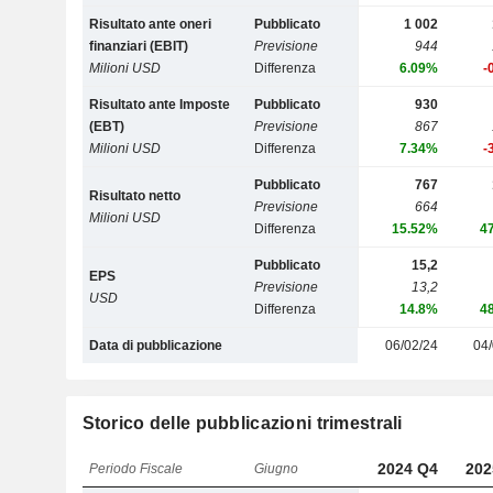
Risultato ante oneri
Pubblicato
1 002
finanziari (EBIT)
Previsione
944
Milioni USD
Differenza
6.09%
-
Risultato ante Imposte
Pubblicato
930
(EBT)
Previsione
867
Milioni USD
Differenza
7.34%
-
Pubblicato
767
Risultato netto
Previsione
664
Milioni USD
Differenza
15.52%
4
Pubblicato
15,2
EPS
Previsione
13,2
USD
Differenza
14.8%
4
Data di pubblicazione
06/02/24
04/
Storico delle pubblicazioni trimestrali
2024 Q4
202
Periodo Fiscale
Giugno