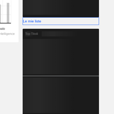
Le mie liste
Top Titoli