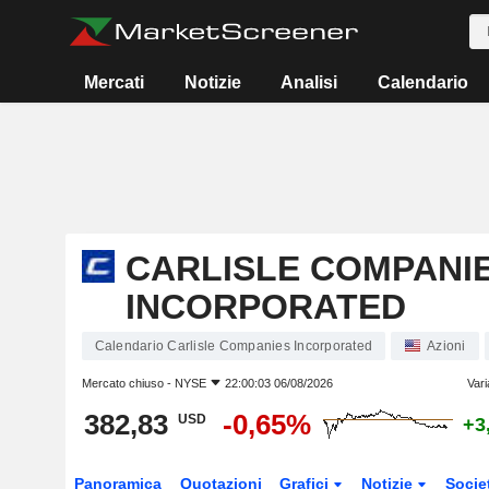
Mercati
Notizie
Analisi
Calendario
CARLISLE COMPANI
INCORPORATED
Calendario Carlisle Companies Incorporated
Azioni
Mercato chiuso -
NYSE
22:00:03 06/08/2026
Vari
382,83
-0,65%
USD
+3
Panoramica
Quotazioni
Grafici
Notizie
Socie