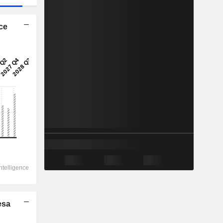
ice
esa