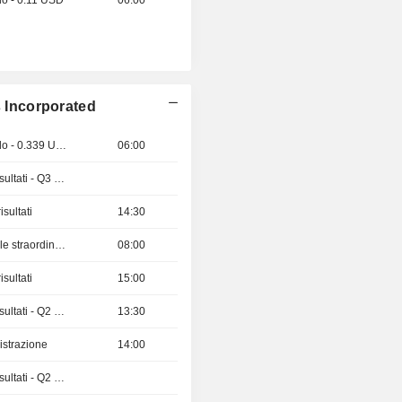
do - 0.11 USD
06:00
s Incorporated
Stacco del dividendo - 0.339 USD
06:00
Pubblicazioni dei risultati - Q3 2026
sultati
14:30
Assemblea Generale straordinaria
08:00
sultati
15:00
Pubblicazioni dei risultati - Q2 2026
13:30
istrazione
14:00
Pubblicazioni dei risultati - Q2 2026