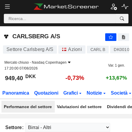
CARLSBERG A/S
949,40
kr
-0,73%
CARLSBERG A/S
Settore Carlsberg A/S
Azioni
CARL B
DK00101
Mercato chiuso -
Nasdaq Copenhagen
Var. 1 gen.
17:20:00 07/08/2026
DKK
-0,73%
949,40
+13,67%
Panoramica
Quotazioni
Grafici
Notizie
Società
Performance del settore
Valutazioni del settore
Dividendi de
Settore: