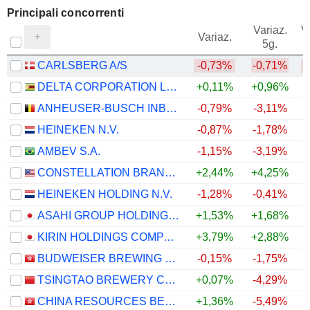
Principali concorrenti
Variaz.
V
Variaz.
5g.
CARLSBERG A/S
-0,73%
-0,71%
DELTA CORPORATION LIMITED
+0,11%
+0,96%
ANHEUSER-BUSCH INBEV SA/NV
-0,79%
-3,11%
HEINEKEN N.V.
-0,87%
-1,78%
AMBEV S.A.
-1,15%
-3,19%
CONSTELLATION BRANDS, INC.
+2,44%
+4,25%
HEINEKEN HOLDING N.V.
-1,28%
-0,41%
ASAHI GROUP HOLDINGS, LTD.
+1,53%
+1,68%
KIRIN HOLDINGS COMPANY, LIMITED
+3,79%
+2,88%
BUDWEISER BREWING COMPANY APAC LIMITED
-0,15%
-1,75%
TSINGTAO BREWERY COMPANY LIMITED
+0,07%
-4,29%
CHINA RESOURCES BEER (HOLDINGS) COMPANY LIMITED
+1,36%
-5,49%