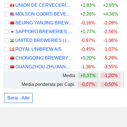
UNIÓN DE CERVECERÍAS PERUANAS BACKUS Y JOHNSTON S.A.A.
+1,83%
+2,65%
MOLSON COORS BEVERAGE COMPANY
+2,26%
+4,36%
+
BEIJING YANJING BREWERY CO.,LTD.
-0,16%
-2,09%
+
SAPPORO BREWERIES LIMITED
+1,77%
-2,56%
UNITED BREWERIES LIMITED
-0,97%
-1,36%
ROYAL UNIBREW A/S
-0,45%
-1,07%
CHONGQING BREWERY CO., LTD.
+0,20%
-5,29%
GUANGZHOU ZHUJIANG BREWERY CO., LTD
-1,36%
-3,55%
+
Media
+0,37%
-1,20%
Media ponderata per Capi.
-0,07%
-0,50%
Birrai - Altri