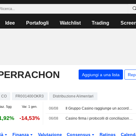
Idee
Portafogli
Watchlist
Trading
Scree
-PERRACHON
Aggiungi a una lista
Rep
CO
FR001400OKR3
Distribuzione Alimentari
iaz. 5gg
Var. 1 gen.
06/08
Il Gruppo Casino raggiunge un accordo con i creditori
1,92%
-14,53%
06/08
Casino firma i protocolli di conciliazione con i partner bancari
tà
Finanza
Valutazione
Consensus
Ratings
Calend