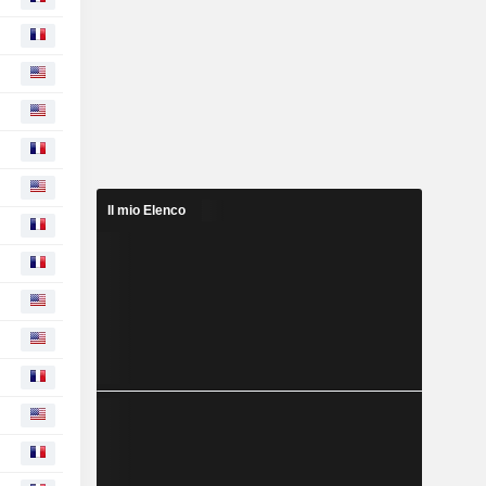
Il mio Elenco