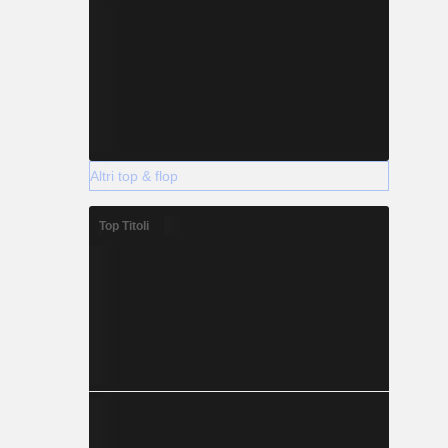
Altri top & flop
Top Titoli