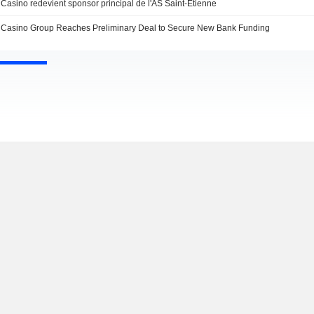
Casino redevient sponsor principal de l'AS Saint-Etienne
Casino Group Reaches Preliminary Deal to Secure New Bank Funding