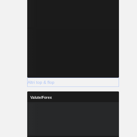
Altri top & flop
Valute/Forex