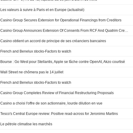
Les valeurs à suivre à Paris et en Europe (actualisé)
Casino Group Secures Extension for Operational Financings from Creditors
Casino Group Announces Extension Of Consents From RCF And Quatrim Creditors and Of The Maturity Of The Operational Financings
Casino obtient un accord de principe de ses créanciers bancaires
French and Benelux stocks-Factors to watch
Bourse : Go West pour Stellantis, Apple se fâche contre OpenAI, Akzo courtisé
Wall Street ne chômera pas le 14 juillet
French and Benelux stocks-Factors to watch
Casino Group Completes Review of Financial Restructuring Proposals
Casino a choisi l'offre de son actionnaire, lourde dilution en vue
Tesco's Central Europe review: Positive read-across for Jeronimo Martins
Le pétrole climatise les marchés