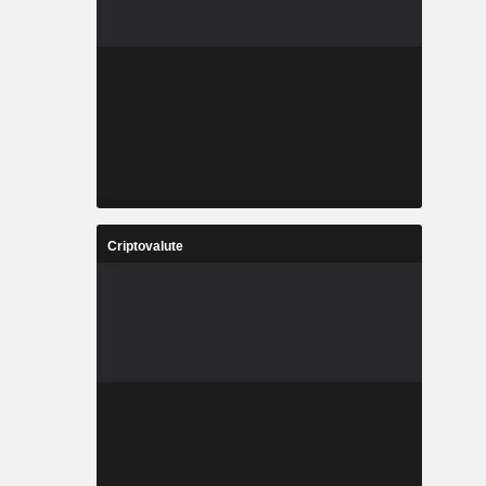
Criptovalute