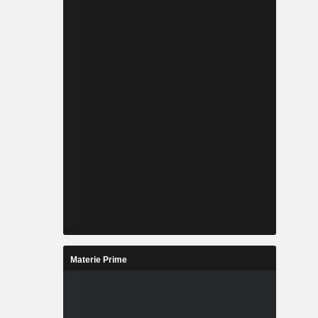
Materie Prime