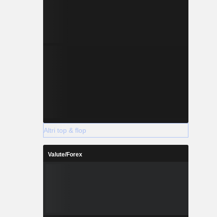
Altri top & flop
Valute/Forex