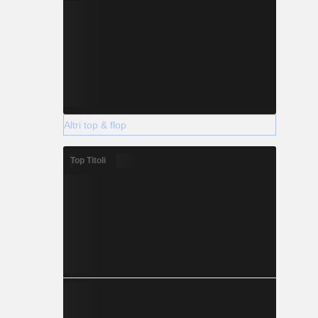
Altri top & flop
Top Titoli