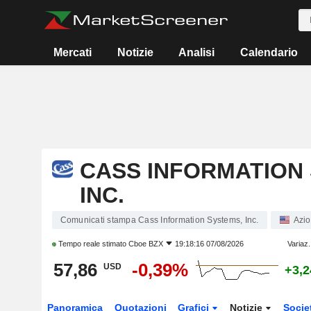
Mercati
Notizie
Analisi
Calendario
CASS INFORMATION
INC.
Comunicati stampa Cass Information Systems, Inc.
Azio
Tempo reale stimato
Cboe BZX
19:18:16 07/08/2026
Variaz.
57,86
-0,39%
USD
+3,
Panoramica
Quotazioni
Grafici
Notizie
Socie