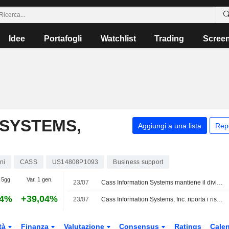
Idee
Portafogli
Watchlist
Trading
Scree
 SYSTEMS,
Aggiungi a una lista
Rep
ni
CASS
US14808P1093
Business support
 5gg
Var. 1 gen.
23/07
Cass Information Systems mantiene il dividendo trimestrale a 0,32 USD per azione, in pagamento il 14 settembre per gli azionisti registrati al 4 settembre
24%
+39,04%
23/07
Cass Information Systems, Inc. riporta i risultati degli utili per il secondo trimestre e per il semestre conclusosi il 30 giugno 2026
tà
Finanza
Valutazione
Consensus
Ratings
Calen