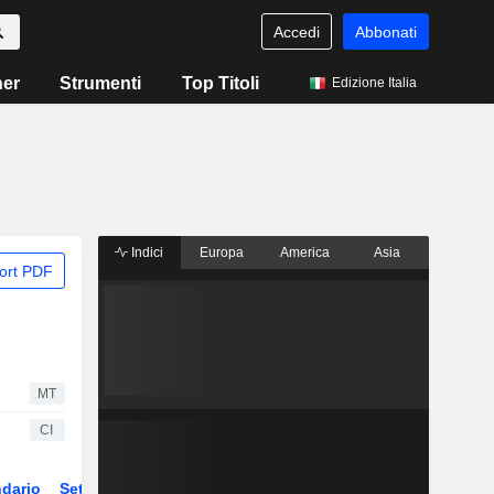
Accedi
Abbonati
ner
Strumenti
Top Titoli
Edizione Italia
Indici
Europa
America
Asia
ort PDF
MT
CI
dario
Settore
Derivati
ETF