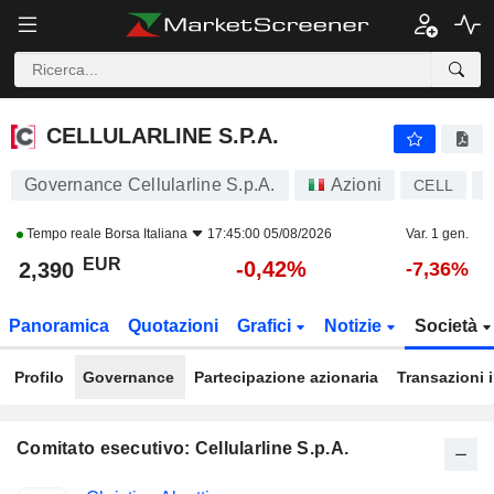
CELLULARLINE S.P.A.
2,390
€
-0,42%
CELLULARLINE S.P.A.
Governance Cellularline S.p.A.
Azioni
CELL
I
Tempo reale
Borsa Italiana
17:45:00 05/08/2026
Var. 1 gen.
EUR
-0,42%
2,390
-7,36%
Panoramica
Quotazioni
Grafici
Notizie
Società
Profilo
Governance
Partecipazione azionaria
Transazioni 
Comitato esecutivo: Cellularline S.p.A.
Posizioni