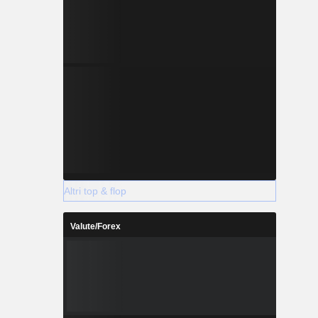
Altri top & flop
Valute/Forex