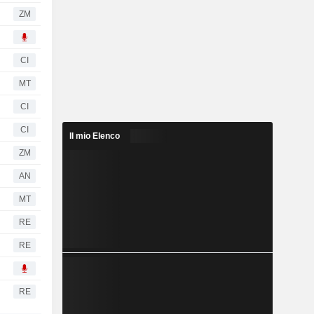
ZM
CI
MT
CI
CI
Il mio Elenco
ZM
AN
MT
RE
RE
RE