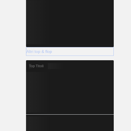
Altri top & flop
Top Titoli