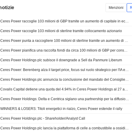
notizie
Menzioni
R
Ceres Power raccoglie 103 milioni di GBP tramite un aumento di capitale in eccesso di sottoscrizioni
Ceres Power raccoglie 103 milioni di sterline tramite collocamento azionario
Ceres Power punta a raccogliere 100 milioni di sterline tramite un aumento di capitale
Ceres Power pianifica una raccolta fondi da circa 100 milioni di GBP per consolidare le finanze
Ceres Power Holdings plc subisce il downgrade a Sell da Panmure Liberum
Ceres Power: Berenberg alza il target price, focus sul ruolo strategico per l'IA e i data center
Ceres Power Holdings plc annuncia la conclusione del mandato del Consigliere non esecutivo Trine Borum Bojsen, con effetto dal 14 maggio 2026
Covalis Capital detiene una quota del 4.94% in Ceres Power Holdings al 27 aprile, secondo un filing
Ceres Power Holdings: Delta e Centrica siglano una partnership per la diffusione delle SOFC in Regno Unito ed Europa
WINNERS & LOSERS: Titoli energetici in rialzo, Ceres Power estende il rally
Ceres Power Holdings plc - Shareholder/Analyst Call
Ceres Power Holdings plc lancia la piattaforma di celle a combustibile a ossidi solidi Ceres Endura