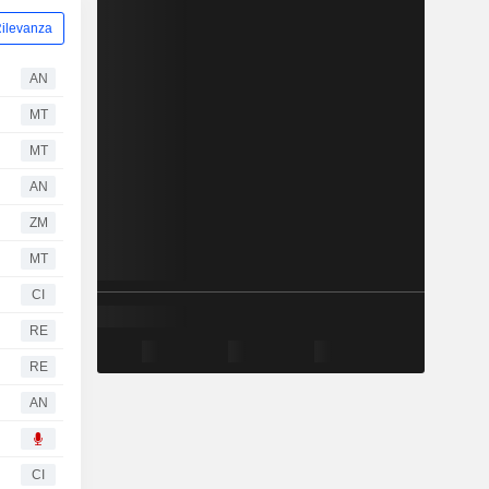
ilevanza
AN
MT
MT
AN
ZM
MT
CI
RE
RE
AN
CI