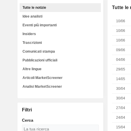
Tutte le 
Tutte le notizie
Idee analisti
10/06
Eventi più importanti
10/06
Insiders
10/06
Trascrizioni
09/06
Comunicati stampa
04/06
Pubblicazioni ufficiali
Altre lingue
29/05
Articoli MarketScreener
14/05
Analisi MarketScreener
30/04
30/04
27/04
Filtri
24/04
Cerca
15/04