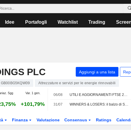
Idee
Portafogli
Watchlist
Trading
Scree
INGS PLC
Aggiungi a una lista
Rep
GB00BG5KQW09
Attrezzature e servizi per le energie rinnovabili
ariaz. 5gg
Var. 1 gen.
06/08
UTILI E AGGIORNAMENTI FTSE 250: TBC Bank trae profitto dall'economia georgiana
23,75%
+101,79%
31/07
WINNERS & LOSERS: il balzo di Seul spinge i trust; ottimi utili per NatWest
tà
Finanza
Valutazione
Consensus
Ratings
Calend