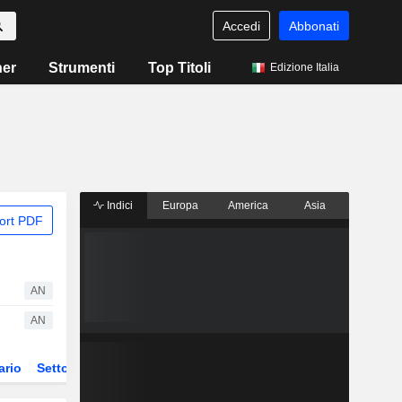
Accedi
Abbonati
ner
Strumenti
Top Titoli
Edizione Italia
Indici
Europa
America
Asia
ort PDF
AN
AN
ario
Settore
Derivati
ETF