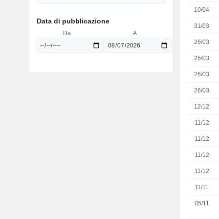
10/04
Data di pubblicazione
31/03
Da
A
26/03
26/03
26/03
26/03
12/12
11/12
11/12
11/12
11/12
11/11
05/11