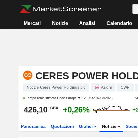
Mercati
Notizie
Analisi
Calendario
CERES POWER HOLD
Notizie Ceres Power Holdings plc
Azioni
CWR
Tempo reale stimato
Cboe Europe
12:57:32 07/08/2026
V
426,10
+0,26%
GBX
+
Panoramica
Quotazioni
Grafici
Notizie
Socie