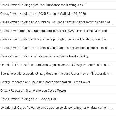
Ceres Power Holdings plc: Peel Hunt abbassa il rating a Sell
Ceres Power Holdings plc, 2025 Earnings Call, Mar 26, 2026
Ceres Power Holdings plc pubblica i risultati finanziari per l'esercizio chiuso al 31 dicembre 2025
Ceres Power: perdita in aumento nell'esercizio 2025 a fronte di ricavi in calo
Ceres Power Holdings plc e Centrica plc siglano una partnership strategica
Ceres Power Holdings plc fornisce la guidance sui ricavi per l'esercizio fiscale 2026
Ceres Power Holdings plc: Panmure Liberum da Neutral a Buy
Le azioni di Ceres Power crollano dopo l'attacco di Grizzly Research al "modello di business difettoso"
Il venditore allo scoperto Grizzly Research accusa Ceres Power: "Nasconde un modello di business fallace"
Grizzly Research annuncia una posizione short su Ceres Power
Grizzly Research: Siamo short su Ceres Power
Ceres Power Holdings plc - Special Call
Le azioni di Ceres Power volano dopo l'accordo per alimentare i data center in Cina