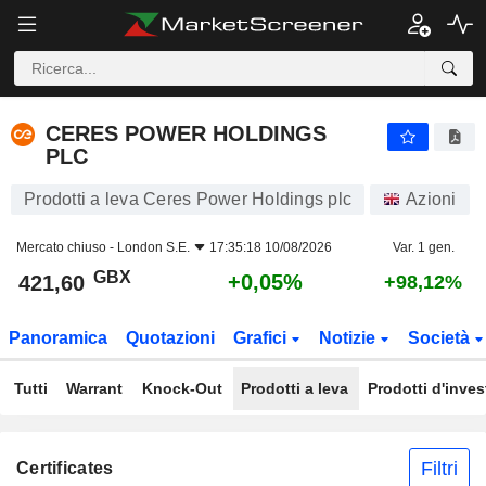
CERES POWER HOLDINGS PLC
421,60
p
+0,05%
CERES POWER HOLDINGS
PLC
Prodotti a leva Ceres Power Holdings plc
Azioni
Mercato chiuso -
London S.E.
17:35:18 10/08/2026
Var. 1 gen.
GBX
+0,05%
421,60
+98,12%
Panoramica
Quotazioni
Grafici
Notizie
Società
Tutti
Warrant
Knock-Out
Prodotti a leva
Prodotti d'inve
Filtri
Certificates