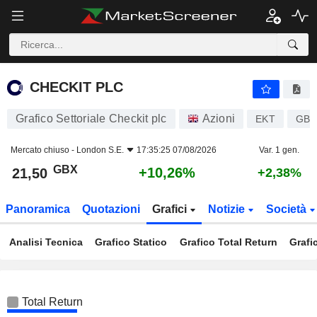
CHECKIT PLC
21,50
p
+10,26%
CHECKIT PLC
Grafico Settoriale Checkit plc
Azioni
EKT
GB0
Mercato chiuso -
London S.E.
17:35:25 07/08/2026
Var. 1 gen.
GBX
+10,26%
21,50
+2,38%
Panoramica
Quotazioni
Grafici
Notizie
Società
Analisi Tecnica
Grafico Statico
Grafico Total Return
Grafi
Total Return