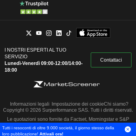
I NOSTRI ESPERTI AL TUO
SERVIZIO
Contattaci
Lunedì-Venerdì 09:00-12:00/14:00-
18:00
Informazioni legali
Impostazione dei cookie
Chi siamo?
Copyright © 2026 Surperformance SAS. Tutti i diritti riservati.
Le quotazioni sono fornite da Factset, Morningstar e S&P
Capital IQ
Tutti i resoconti di oltre 9.000 società, il giorno stesso della
loro pubblicazione!
Attivali ora!