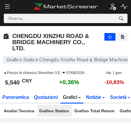
CHENGDU XINZHU ROAD & BRIDGE MACHINERY CO., LTD.
5,540
¥
+0,36%
CHENGDU XINZHU ROAD &
BRIDGE MACHINERY CO.,
LTD.
Grafico Statico Chengdu Xinzhu Road & Bridge Machinery 
Prezzo di chiusura
Shenzhen S.E.
07/08/2026
Var. 1 gen.
CNY
+0,36%
5,540
-10,93%
Panoramica
Quotazioni
Grafici
Notizie
Società
Analisi Tecnica
Grafico Statico
Grafico Total Return
Grafi