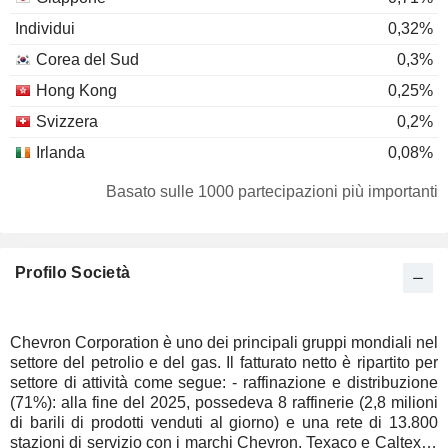
Individui
0,32%
Corea del Sud
0,3%
Hong Kong
0,25%
Svizzera
0,2%
Irlanda
0,08%
Lussemburgo
0,07%
Basato sulle 1000 partecipazioni più importanti
Danimarca
0,06%
Paesi Bassi
0,05%
Profilo Società
Italia
0,04%
Belgio
0,04%
Repubblica Ceca
0,03%
Chevron Corporation è uno dei principali gruppi mondiali nel
settore del petrolio e del gas. Il fatturato netto è ripartito per
Finlandia
0,02%
settore di attività come segue: - raffinazione e distribuzione
Brasile
0,02%
(71%): alla fine del 2025, possedeva 8 raffinerie (2,8 milioni
di barili di prodotti venduti al giorno) e una rete di 13.800
Cina
0,01%
stazioni di servizio con i marchi Chevron, Texaco e Caltex in