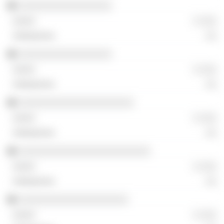
░░░░░░░░░░░░░░░░░
░ ░░░
░░
░░░░░░░░░░░░░░░░░
░ ░░░
░░
░░░░░░░░░░░░░░░░░░░░░
░ ░░░
░░
░░░░░░░░░░░░░░░░░░░░░░░░
░ ░░░
░░
░░░░░░░░░░░░░░░░░░░░
░ ░░░