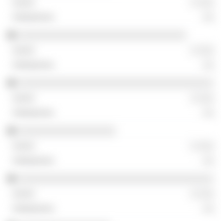
░ ░░░
░░
░░░░░░░░░░░░░░░░░░░░░░░░░░░░░░░
░ ░░░
░░
░░░░░░░░░░░░░░░░░░░░░░░░░░░░░░░░░░░░
░ ░░░
░░
░░░░░░░░░░░░░░░░░░
░ ░░░
░░
░░░░░░░░░░░░░░░░░░░░░░░░░░░░░░░░░░░░
░ ░░░
░░