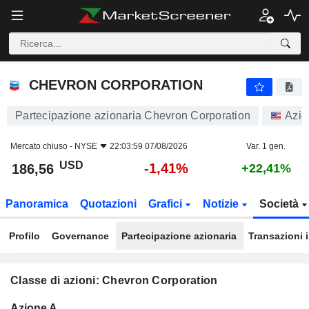
CHEVRON CORPORATION
186,56
$
-1,41%
CHEVRON CORPORATION
Partecipazione azionaria Chevron Corporation
Azio
Mercato chiuso -
NYSE
22:03:59 07/08/2026
Var. 1 gen.
USD
-1,41%
186,56
+22,41%
Panoramica
Quotazioni
Grafici
Notizie
Società
Profilo
Governance
Partecipazione azionaria
Transazioni 
Classe di azioni: Chevron Corporation
Flottante
Azione A