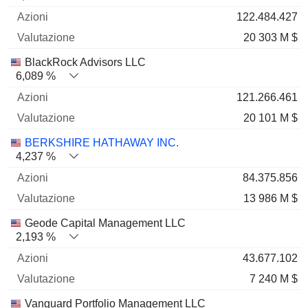
122.484.427
20 303 M $
BlackRock Advisors LLC
6,089 %
121.266.461
20 101 M $
BERKSHIRE HATHAWAY INC.
4,237 %
84.375.856
13 986 M $
Geode Capital Management LLC
2,193 %
43.677.102
7 240 M $
Vanguard Portfolio Management LLC