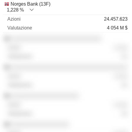
Norges Bank (13F)
1,228 %
24.457.623
4 054 M $
░░░░░░░░░░░░░░░░░░░░░░░░░░░░
░ ░░░
░░
░░░░░░░░░░░░░░░░░░░░░░░░░░░░░░░░░░░░
░ ░░░
░░
░░░░░░░░░░░░░░░░░░░░░
░ ░░░
░░
░░░░░░░░░░░░░░░░░░