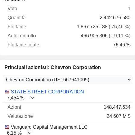
Voto
Quantità
Flottante
Autocontrollo
totale
1
2.442.676.580
1.867.725.188
( 76,46 %)
466.905.306
( 19,11 %)
76,46 %
Principali azionisti: Chevron Corporation
Nome
Azioni
%
Valutazione
STATE STREET CORPORATION
7,454 %
148.447.634
24 607 M $
Vanguard Capital Management LLC
6,15 %