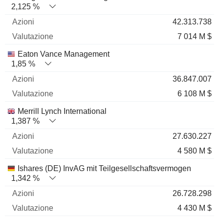
2,125 %
42.313.738
7 014 M $
Eaton Vance Management
1,85 %
36.847.007
6 108 M $
Merrill Lynch International
1,387 %
27.630.227
4 580 M $
Ishares (DE) InvAG mit Teilgesellschaftsvermogen
1,342 %
26.728.298
4 430 M $