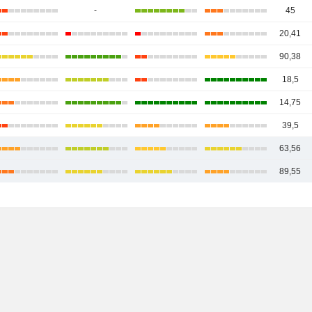
-
45
20,41
90,38
18,5
14,75
39,5
63,56
89,55