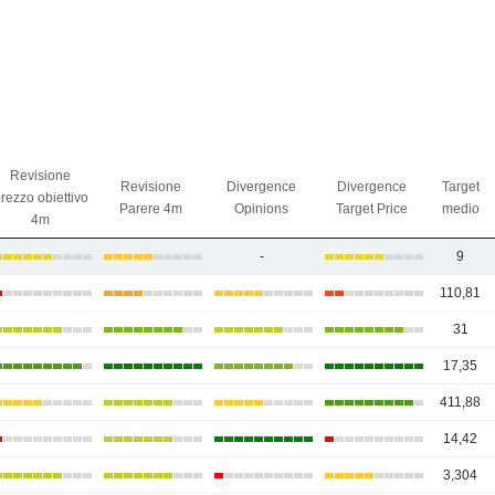
Revisione
Revisione
Divergence
Divergence
Target
rezzo obiettivo
Parere 4m
Opinions
Target Price
medio
4m
-
9
110,81
31
17,35
411,88
14,42
3,304