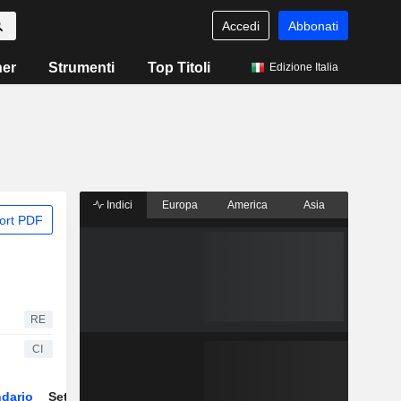
Accedi
Abbonati
ner
Strumenti
Top Titoli
Edizione Italia
Indici
Europa
America
Asia
ort PDF
RE
CI
dario
Settore