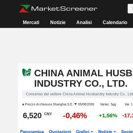
Mercati
Notizie
Analisi
Calendario
CHINA ANIMAL HUS
INDUSTRY CO., LTD.
Consenso del settore China Animal Husbandry Industry Co., Ltd
Prezzo di chiusura
Shanghai S.E.
05/08/2026
Variaz. 5gg
Var. 
6,520
-0,46%
CNY
+1,56%
-17
Panoramica
Quotazioni
Grafici
Notizie
Socie