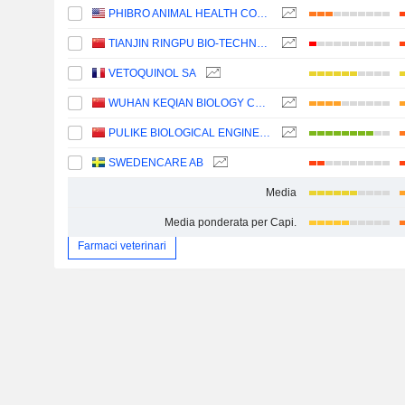
PHIBRO ANIMAL HEALTH CORPORATION
TIANJIN RINGPU BIO-TECHNOLOGY CO.,LTD.
VETOQUINOL SA
WUHAN KEQIAN BIOLOGY CO.,LTD
PULIKE BIOLOGICAL ENGINEERING, INC.
SWEDENCARE AB
Media
Media ponderata per Capi.
Farmaci veterinari