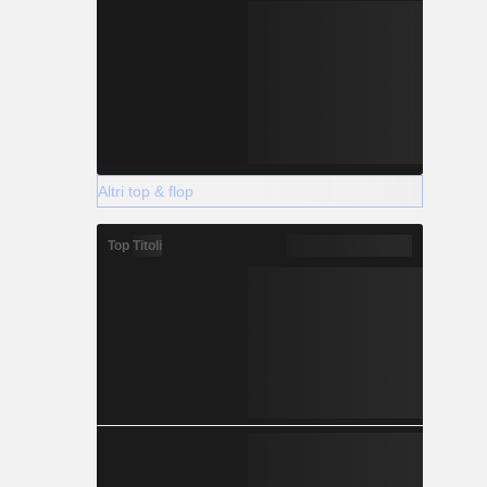
Altri top & flop
Top Titoli