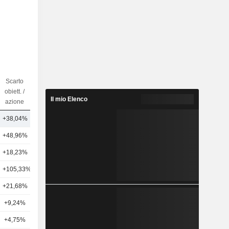
Scarto
Num di
obiett. /
Analisti
Il mio Elenco
azione
+38,04%
2
+48,96%
16
+18,23%
14
+105,33%
2
+21,68%
8
+9,24%
4
+4,75%
6