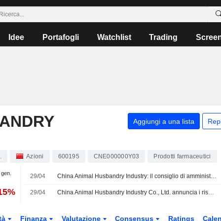
Idee
Portafogli
Watchlist
Trading
Scree
BANDRY
Aggiungi a una lista
Rep
.
Azioni
600195
CNE000000Y03
Prodotti farmaceutici
1 gen.
29/04
China Animal Husbandry Industry: il consiglio di amministrazione elegge il nuovo presidente
,15%
29/04
China Animal Husbandry Industry Co., Ltd. annuncia i risultati finanziari per il primo trimestre conclusosi il 31 marzo 2026
tà
Finanza
Valutazione
Consensus
Ratings
Calen