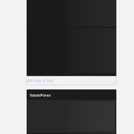
Altri top & flop
Valute/Forex