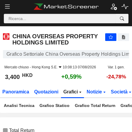
CHINA OVERSEAS PROPERTY HOLDINGS LIMITED
3,400
$
+0,59%
CHINA OVERSEAS PROPERTY
HOLDINGS LIMITED
Grafico Settoriale China Overseas Property Holdings Limi
Mercato chiuso -
Hong Kong S.E.
10:08:13 07/08/2026
Var. 1 gen.
HKD
+0,59%
3,400
-24,78%
Panoramica
Quotazioni
Grafici
Notizie
Società
Analisi Tecnica
Grafico Statico
Grafico Total Return
Grafi
Total Return