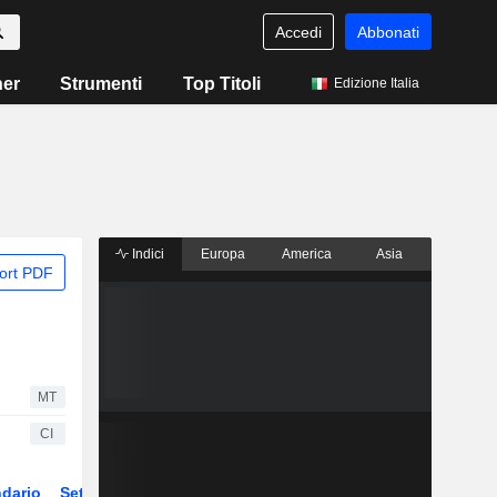
Accedi
Abbonati
ner
Strumenti
Top Titoli
Edizione Italia
Indici
Europa
America
Asia
ort PDF
MT
CI
dario
Settore
Derivati
ETF