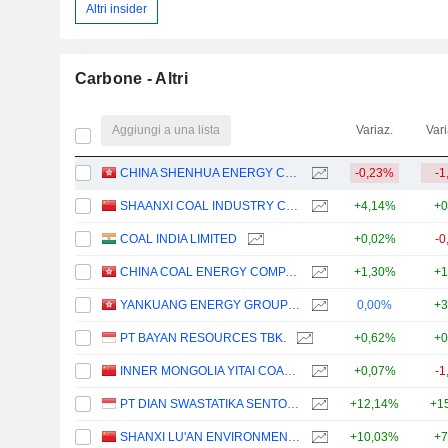
Altri insider
Carbone - Altri
Aggiungi a una lista
Variaz.
Vari
CHINA SHENHUA ENERGY COMPANY LIMITED
-0,23%
-1
SHAANXI COAL INDUSTRY COMPANY LIMITED
+4,14%
+0
COAL INDIA LIMITED
+0,02%
-0
CHINA COAL ENERGY COMPANY LIMITED
+1,30%
+1
YANKUANG ENERGY GROUP COMPANY LIMITED
0,00%
+3
PT BAYAN RESOURCES TBK.
+0,62%
+0
INNER MONGOLIA YITAI COAL CO.,LTD.
+0,07%
-1
PT DIAN SWASTATIKA SENTOSA TBK
+12,14%
+1
SHANXI LU'AN ENVIRONMENTAL ENERGY DEVELOPMENT CO., LTD.
+10,03%
+7