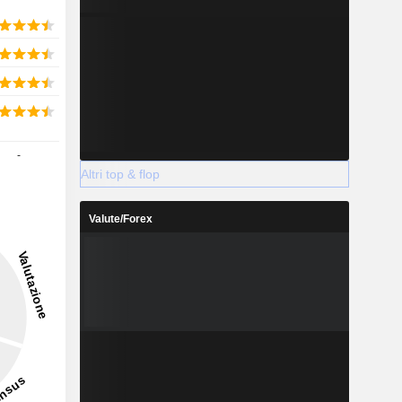
-
Altri top & flop
Valute/Forex