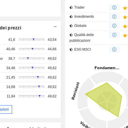
Trader
Investimento
Globale
dei prezzi
Qualità delle
41,6
43,54
pubblicazioni
40,46
44,66
ESG MSCI
so
38,7
49,62
34,46
49,62
21,45
49,62
14,68
49,62
11,94
49,62
azioni