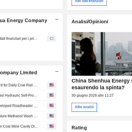
Altri dati finanziari
enhua Energy Company
Analisi/Opinioni
China Shenhua Energy Company Limited pubblica i risultati finanziari per i primi nove mesi del 2025
CI
 Company Limited
China Shenhua Energy 
China Shenhua Energy : Xinjiang Energy Set New Record for Daily Coal Railway Transport Volume
esaurendo la spinta?
China Shenhua Energy : Shendong Coal’s Self-Developed Hydraulic Self-Propelled Material Carrier Was Granted National Inven...
30 giugno 2026 alle 11:27
China Shenhua Energy : Shendong Coal’s First Self-Developed Roadheader Transport Vehicle Enhanced Mine Quality and Efficie...
Altre analisi
China Shenhua Energy : Baotou Chemical Low-Temperature Methanol Wash Off-Gas CO Reduction Project Was Successfully Put into...
China Shenhua Energy : Xinjiang Energy’s Hongshaquan Coal Mine Cavity Disposal and Utilization Method Was Granted National...
Rating