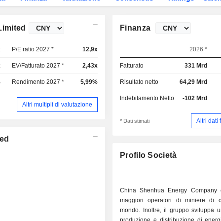
Limited
Finanza
x
P/E ratio 2027 *
12,9x
2026 *
x
EV/Fatturato 2027 *
2,43x
Fatturato
331 Mrd
%
Rendimento 2027 *
5,99%
Risultato netto
64,29 Mrd
Indebitamento Netto
-102 Mrd
Altri multipli di valutazione
Altri dati
* Dati stimati
ted
Profilo Società
China Shenhua Energy Company 
maggiori operatori di miniere di 
mondo. Inoltre, il gruppo sviluppa un'
produzione e distribuzione di energi