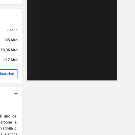
2027 *
335 Mrd
60,96 Mrd
-117 Mrd
 finanziari
è uno dei
carbone al
attività di
a elettrica