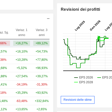
Revisioni dei profitti
Variaz. 1
Variaz. 3
az. 5g.
Capi.($)
anno
anni
,66%
+16,27%
+89,12%
135 Mrd
,57%
+16,10%
+54,73%
34,31 Mrd
,38%
+10,28%
+77,80%
26,93 Mrd
,68%
+5,32%
+96,93%
23,55 Mrd
,88%
+27,54%
+39,27%
22,76 Mrd
,41%
-34,19%
-31,30%
22,39 Mrd
,18%
+35,29%
+93,92%
8,32 Mrd
Revisioni delle stime
5,48%
-63,48%
+332,84%
7,46 Mrd
,12%
+13,65%
+2,65%
6,54 Mrd