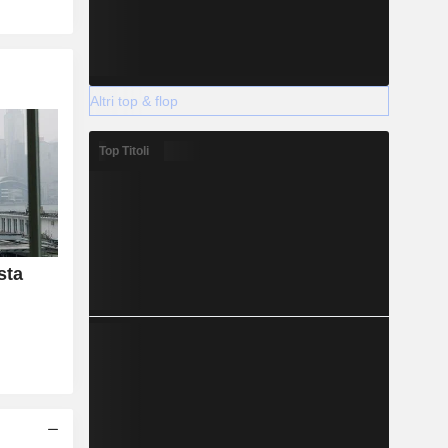
Altri top & flop
Top Titoli
sta