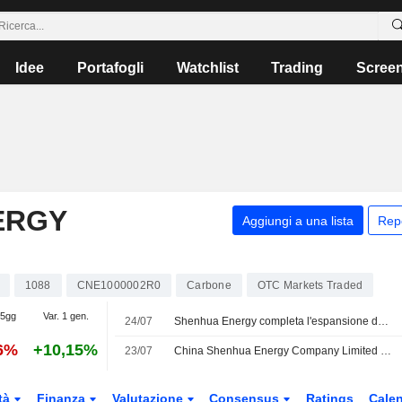
Idee
Portafogli
Watchlist
Trading
Scree
ERGY
Aggiungi a una lista
Rep
1088
CNE1000002R0
Carbone
OTC Markets Traded
 5gg
Var. 1 gen.
24/07
Shenhua Energy completa l'espansione delle centrali elettriche di Dingzhou e Cangdong
66%
+10,15%
23/07
China Shenhua Energy Company Limited approva la creazione della controllata totalitaria China Energy Inner Mongolia Coal Technology Research Institute Co., Ltd
tà
Finanza
Valutazione
Consensus
Ratings
Calen