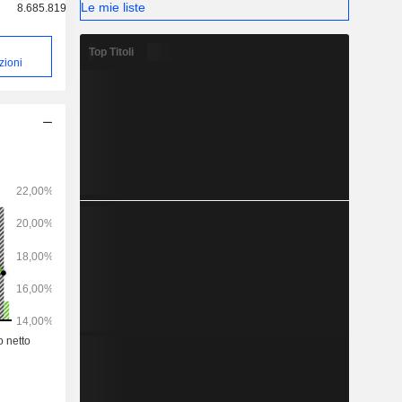
Le mie liste
8.685.819
Top Titoli
zioni