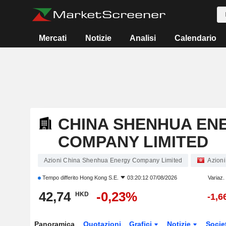
Mercati
Notizie
Analisi
Calendario
CHINA SHENHUA EN
COMPANY LIMITED
Azioni China Shenhua Energy Company Limited
Azioni
Tempo differito
Hong Kong S.E.
03:20:12 07/08/2026
Variaz.
42,74
-0,23%
HKD
-1,
Panoramica
Quotazioni
Grafici
Notizie
Socie