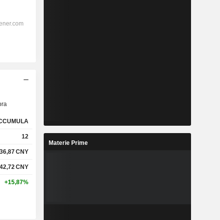
ra
CCUMULA
12
Materie Prime
36,87
CNY
42,72
CNY
+15,87%