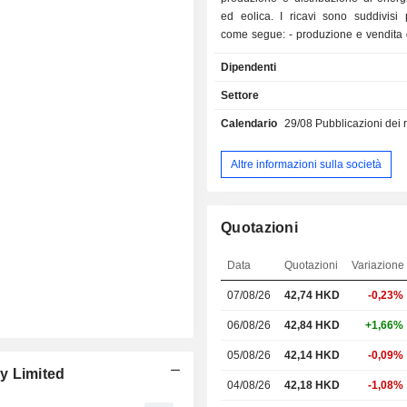
ed eolica. I ricavi sono suddivisi p
come segue: - produzione e vendita di carbone
(60,6%): 295,4 Mt prodotti e 443,8 Mt 
Dipendenti
2017; - distribuzione di energia elettrica
(31,5%): 262.870 GWh prodotti ne
Settore
produzione e vendita di carbone chim
Calendario
29/08
Pubblicazioni dei risulta
- servizi di trasporto ferroviario e mar
- altro (3,5%). La Cina rappresenta il 98,6% dei
ricavi.
Altre informazioni sulla società
Quotazioni
Data
Quotazioni
Variazione
07/08/26
42,74
HKD
-0,23%
06/08/26
42,84 HKD
+1,66%
05/08/26
42,14 HKD
-0,09%
y Limited
04/08/26
42,18 HKD
-1,08%