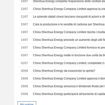
24/07
23/07
21/07
20/07
Cala la produzione e le vendite di carbone per Shenhu
19/07
14/07
14/07
03/07
China Shenhua Energy mette in funzione due unità da 
02/07
30/06
China Shenhua Energy sta esaurendo la spinta?
29/06
29/06
China Shenhua Energy annuncia il dividendo finale per l
25/06
Più notizie