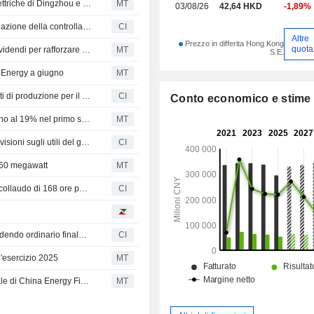
Shenhua Energy completa l'espansione delle centrali elettriche di Dingzhou e Cangdong
MT
03/08/26
42,64 HKD
-1,89%
China Shenhua Energy Company Limited approva la creazione della controllata totalitaria China Energy Inner Mongolia Coal Technology Research Institute Co., Ltd
CI
Altre
Prezzo in differita Hong Kong
quota
Le aziende statali cinesi lanciano riacquisti di azioni e dividendi per rafforzare la fiducia del mercato
MT
S.E.
a Energy a giugno
MT
China Shenhua Energy Company Limited riporta i risultati di produzione per il mese e per l'anno in corso al 30 giugno 2026
CI
Conto economico e stime
China Shenhua Energy prevede un aumento degli utili fino al 19% nel primo semestre
MT
China Shenhua Energy Company Limited fornisce le previsioni sugli utili del gruppo per il primo semestre conclusosi il 30 giugno 2026
CI
660 megawatt
MT
China Shenhua Energy Company Limited: completato il collaudo di 168 ore per le unità di generazione n. 5 di Dingzhou Fase III e Cangdong Fase III
CI
China Shenhua Energy Company Limited approva il dividendo ordinario finale per l'esercizio chiuso al 31 dicembre 2025, in pagamento il 26 agosto 2026
CI
'esercizio 2025
MT
China Shenhua Energy parteciperà all'aumento di capitale di China Energy Finance
MT