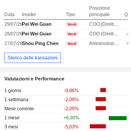
Posizione
Data
Insider
Tipo
principale
Qua
29/07/26
Pei Wei Guan
COO (Direttore operativo)
-
Vendi
28/07/26
Pei Wei Guan
COO (Direttore operativo)
-2
Vendi
27/07/26
Shou Ping Chen
Amministratore
-9
Vendi
Storico delle transazioni
Valutazioni e Performance
1 giorno
-0,86%
1 settimana
-2,09%
Mese corrente
-2,09%
1 mese
+6,30%
3 mesi
-5,03%