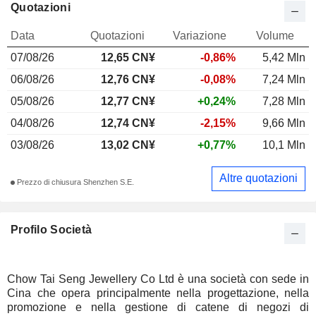
Quotazioni
Data
Quotazioni
Variazione
Volume
07/08/26
12,65 CN¥
-0,86%
5,42 Mln
06/08/26
12,76 CN¥
-0,08%
7,24 Mln
05/08/26
12,77 CN¥
+0,24%
7,28 Mln
04/08/26
12,74 CN¥
-2,15%
9,66 Mln
03/08/26
13,02 CN¥
+0,77%
10,1 Mln
Altre quotazioni
Prezzo di chiusura Shenzhen S.E.
Profilo Società
Chow Tai Seng Jewellery Co Ltd è una società con sede in
Cina che opera principalmente nella progettazione, nella
promozione e nella gestione di catene di negozi di