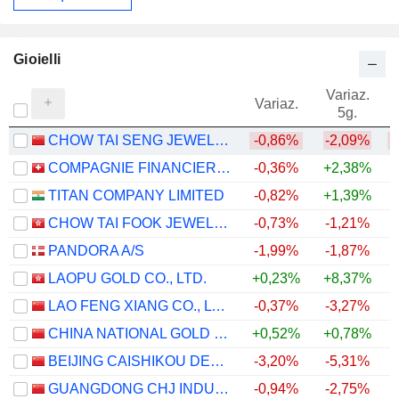
Gioielli
Variaz.
V
Variaz.
5g.
CHOW TAI SENG JEWELLERY CO., LTD.
-0,86%
-2,09%
COMPAGNIE FINANCIERE RICHEMONT
-0,36%
+2,38%
+
TITAN COMPANY LIMITED
-0,82%
+1,39%
+
CHOW TAI FOOK JEWELLERY GROUP LIMITED
-0,73%
-1,21%
PANDORA A/S
-1,99%
-1,87%
LAOPU GOLD CO., LTD.
+0,23%
+8,37%
LAO FENG XIANG CO., LTD.
-0,37%
-3,27%
CHINA NATIONAL GOLD GROUP GOLD JEWELLERY CO.,LTD.
+0,52%
+0,78%
BEIJING CAISHIKOU DEPARTMENT STORE CO.,LTD.
-3,20%
-5,31%
GUANGDONG CHJ INDUSTRY CO.,LTD.
-0,94%
-2,75%