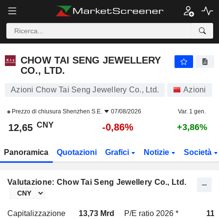
CHOW TAI SENG JEWELLERY CO., LTD.
12,65
¥
-0,86%
CHOW TAI SENG JEWELLERY
CO., LTD.
Azioni Chow Tai Seng Jewellery Co., Ltd.
Azioni
Prezzo di chiusura
Shenzhen S.E.
07/08/2026
Var. 1 gen.
CNY
-0,86%
12,65
+3,86%
Panoramica
Quotazioni
Grafici
Notizie
Società
Valutazione: Chow Tai Seng Jewellery Co., Ltd.
Capitalizzazione
13,73 Mrd
P/E ratio 2026 *
11x