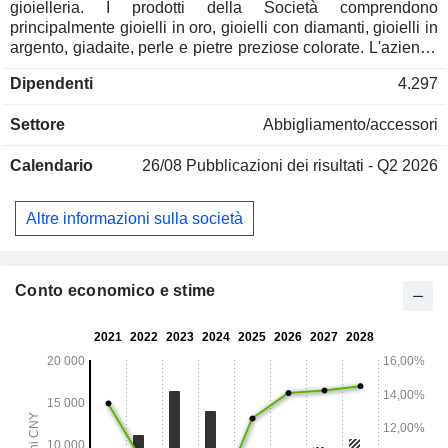
gioielleria. I prodotti della Società comprendono
principalmente gioielli in oro, gioielli con diamanti, gioielli in
argento, giadaite, perle e pietre preziose colorate. L'azienda
distribuisce i propri gioielli principalmente con il marchio
Dipendenti
4.297
Chow Tai Seng. L'azienda è inoltre attiva nella fornitura di
servizi di gestione in franchising, servizi di supply chain,
Settore
Abbigliamento/accessori
microfinanza e servizi di gestione ingegneristica. L'azienda
opera principalmente sul mercato interno.
Calendario
26/08
Pubblicazioni dei risultati - Q2 2026
Altre informazioni sulla società
Conto economico e stime