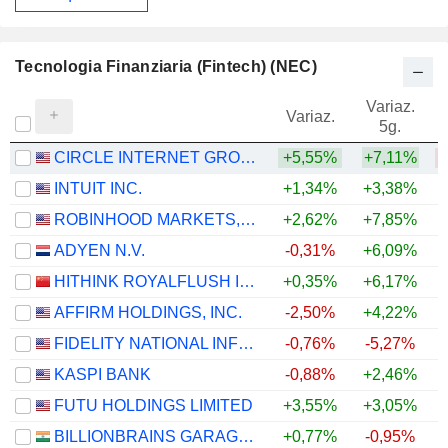
Tecnologia Finanziaria (Fintech) (NEC)
Variaz.
V
Variaz.
5g.
CIRCLE INTERNET GROUP, INC.
+5,55%
+7,11%
INTUIT INC.
+1,34%
+3,38%
ROBINHOOD MARKETS, INC.
+2,62%
+7,85%
ADYEN N.V.
-0,31%
+6,09%
HITHINK ROYALFLUSH INFORMATION NETWORK CO., LTD.
+0,35%
+6,17%
+
AFFIRM HOLDINGS, INC.
-2,50%
+4,22%
FIDELITY NATIONAL INFORMATION SERVICES, INC.
-0,76%
-5,27%
KASPI BANK
-0,88%
+2,46%
FUTU HOLDINGS LIMITED
+3,55%
+3,05%
BILLIONBRAINS GARAGE VENTURES LIMITED
+0,77%
-0,95%