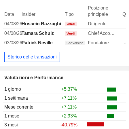
Posizione
Data
Insider
Tipo
principale
Qua
04/08/26
Hossein Razzaghi
Dirigente
-
Vendi
04/08/26
Tamara Schulz
Chief Accounting Officer
-
Vendi
03/08/26
Patrick Neville
Fondatore
-5
Conversion
Storico delle transazioni
Valutazioni e Performance
1 giorno
+5,37%
1 settimana
+7,11%
Mese corrente
+7,11%
1 mese
+2,93%
3 mesi
-40,79%