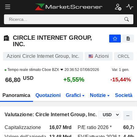
CIRCLE INTERNET GROUP, INC.
66,80
$
+5,55%
CIRCLE INTERNET GROUP,
INC.
Azioni Circle Internet Group, Inc.
Azioni
CRCL
Tempo reale stimato
Cboe BZX
20:36:52 07/08/2026
Var. 1 gen.
USD
+5,55%
66,80
-15,44%
Panoramica
Quotazioni
Grafici
Notizie
Società
Valutazione: Circle Internet Group, Inc.
Capitalizzazione
16,07 Mrd
P/E ratio 2026 *
60,7x
Valore dell'azienda
13,48 Mrd
EV/Fatturato 2026 *
4,49x