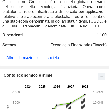
Circle Internet Group, Inc. è una società globale operante
nel settore della tecnologia finanziaria. Opera come
piattaforma, rete e infrastruttura di mercato per applicazioni
relative alle stablecoin e alla blockchain ed è l'emittente di
una stablecoin denominata in dollari statunitensi, l'USDC, e
di una stablecoin denominata in euro, l'EURC
(collettivamente denominate "stablecoin Circle"). Fornisce
Dipendenti
1.100
una rete di stablecoin e una gamma di infrastrutture software
specifiche per la blockchain. La sua offerta di prodotti
Settore
Tecnologia Finanziaria (Fintech)
comprende stablecoin, servizi per sviluppatori, servizi di
integrazione e fondi tokenizzati. I servizi per sviluppatori
sviluppano una serie di servizi infrastrutturali pronti all'uso e
Altre informazioni sulla società
di livello aziendale che gli sviluppatori possono integrare
nelle proprie applicazioni. Essi collegano e integrano
prodotti, come l'USDC, attraverso le reti blockchain. I suoi
fondi tokenizzati sono investimenti regolamentati fruttiferi
Conto economico e stime
destinati a fungere da garanzia nei mercati dei capitali. Offre
inoltre servizi di liquidità, che forniscono servizi istituzionali
di emissione, riserva, rimborso e cambio valuta per le
stablecoin Circle.